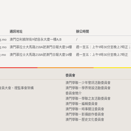
通訊地址
辦公時間
g.mo
澳門亞利鴉架街9號容永大廈一樓A,B
/
g.mo
澳門慕拉士大馬路218A號澳門日報大廈14樓
週一至五：上午9時30分至晚上7時正；
g.mo
澳門慕拉士大馬路218A號澳門日報大廈14樓
週一至五：上午9時30分至晚上7時正
委員會
澳門學聯－少年警訊活動委員會
會員大會、理監事會架構
澳門學聯－學界常設活動委員會
委員會簡介
澳門學聯－學聯之友活動委員會
澳門學聯－編輯委員會
澳門學聯－時事關注委員會
澳門學聯－影攝創作委員會
澳門學聯－歷史文化委員會