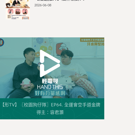
2026-06-08
【形TV】〖校園狗仔隊〗EP64. 全運會空手道金牌
得主：容君灝