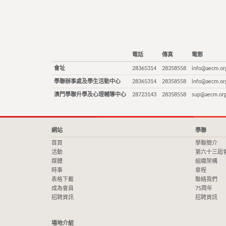
電話
傳真
電郵
會址
28365314
28358558
info@aecm.or
學聯辦事處及學生活動中心
28365314
28358558
info@aecm.or
澳門學聯升學及心理輔導中心
28723143
28358558
sup@aecm.or
網站
學聯
首頁
學聯簡介
活動
第六十三屆
媒體
組織架構
時事
章程
表格下載
聯絡我們
成為會員
75周年
招聘資訊
招聘資訊
場地介紹