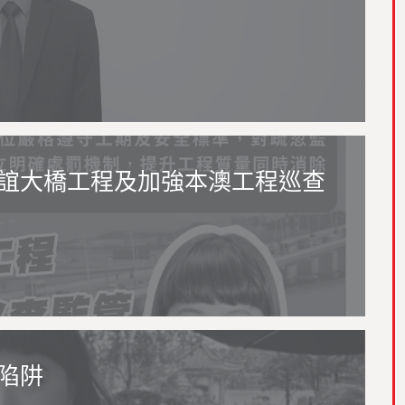
誼大橋工程及加強本澳工程巡查
陷阱