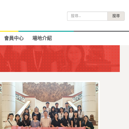
搜
尋
關
鍵
會員中心
場地介紹
字: