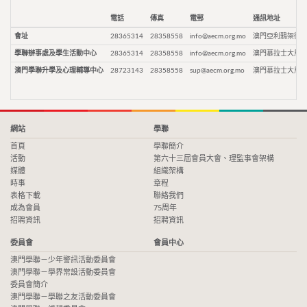
電話
傳真
電郵
通訊地址
會址
28365314
28358558
info@aecm.org.mo
澳門亞利鴉架街9
學聯辦事處及學生活動中心
28365314
28358558
info@aecm.org.mo
澳門慕拉士大馬路
澳門學聯升學及心理輔導中心
28723143
28358558
sup@aecm.org.mo
澳門慕拉士大馬路
網站
學聯
首頁
學聯簡介
活動
第六十三屆會員大會、理監事會架構
媒體
組織架構
時事
章程
表格下載
聯絡我們
成為會員
75周年
招聘資訊
招聘資訊
委員會
會員中心
澳門學聯－少年警訊活動委員會
澳門學聯－學界常設活動委員會
委員會簡介
澳門學聯－學聯之友活動委員會