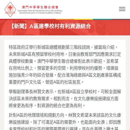
Togg
【新聞】A區建學校村有利資源統合
特區政府正舉行新城區總體規劃第三階段諮詢，據當局介紹，
未來新城A區有預留學校村用地，日後由教育部門因應需求訂定
具體學校數量。澳門中華學生聯合總會對此表示歡迎，並希望
在用地比例上，預留更多的空間，利用學校村的優勢，增建設
施加強青少年的綜合發展，配合濱海綠廊與A區文創產業區構成
重要的門戶文化區，營造A區的社區氣氛。
學聯副理事長林賢文表示，在新城A區設立學校村，可較全面解
決該區未來的教育需求。相對而言，在文化康樂設施建設方面
將會更為有序，對資源的統合也更為有利。
針對A區的地理環境和規劃方向，林賢文希望未來該區的文化康
樂設施建設，除了可滿足A區的需要外，也能面向全澳；即因應
未來學校村和社區的實際需要進行興建，並在此基礎上擴大其