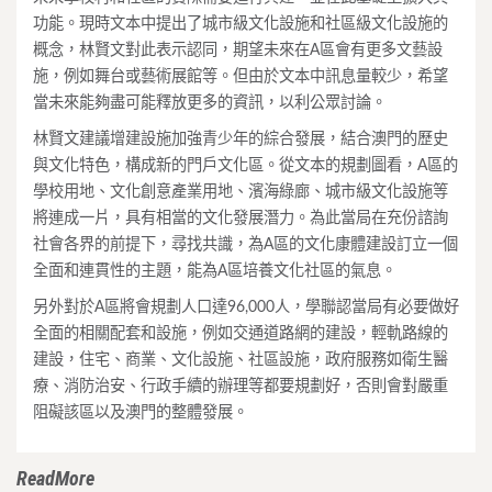
功能。現時文本中提出了城市級文化設施和社區級文化設施的
概念，林賢文對此表示認同，期望未來在A區會有更多文藝設
施，例如舞台或藝術展館等。但由於文本中訊息量較少，希望
當未來能夠盡可能釋放更多的資訊，以利公眾討論。
林賢文建議增建設施加強青少年的綜合發展，結合澳門的歷史
與文化特色，構成新的門戶文化區。從文本的規劃圖看，A區的
學校用地、文化創意產業用地、濱海綠廊、城市級文化設施等
將連成一片，具有相當的文化發展潛力。為此當局在充份諮詢
社會各界的前提下，尋找共識，為A區的文化康體建設訂立一個
全面和連貫性的主題，能為A區培養文化社區的氣息。
另外對於A區將會規劃人口達96,000人，學聯認當局有必要做好
全面的相關配套和設施，例如交通道路網的建設，輕軌路線的
建設，住宅、商業、文化設施、社區設施，政府服務如衛生醫
療、消防治安、行政手續的辦理等都要規劃好，否則會對嚴重
阻礙該區以及澳門的整體發展。
ReadMore