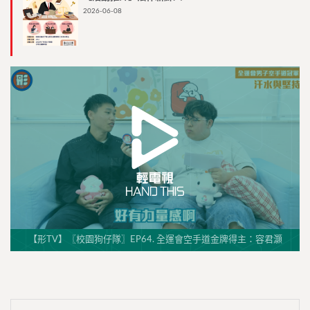
2026-06-08
【形TV】〖校園狗仔隊〗EP64. 全運會空手道金牌得主：容君灝