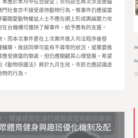
，本應於本月中在台提堂；奈何該生再次涉及虐貓
澳門社會亦不接受虐待動物行為。惟事件仍應循當
呼籲關愛動物權益人士不應在網上形成輿論壓力攻
府在台機構可儘快了解事件，給予應有的支援。
物，而本次事件更在上次案件進入司法程序後發
理輔導，故該同學可能有不尋常的狀況，或需要進
罪應受適當的懲處，但仍應關顧其心理發展。希望
的《動物保護法》將於九月生效，市民也應認識虐
動物的行為。
眾體育健身興趣班優化機制及配