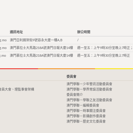
通訊地址
辦公時間
g.mo
澳門亞利鴉架街9號容永大廈一樓A,B
/
g.mo
澳門慕拉士大馬路218A號澳門日報大廈14樓
週一至五：上午9時30分至晚上7時正；
g.mo
澳門慕拉士大馬路218A號澳門日報大廈14樓
週一至五：上午9時30分至晚上7時正
委員會
澳門學聯－少年警訊活動委員會
會員大會、理監事會架構
澳門學聯－學界常設活動委員會
委員會簡介
澳門學聯－學聯之友活動委員會
澳門學聯－編輯委員會
澳門學聯－時事關注委員會
澳門學聯－影攝創作委員會
澳門學聯－歷史文化委員會