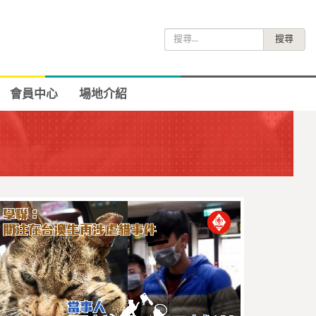
搜
尋
關
鍵
會員中心
場地介紹
字: