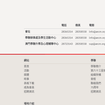
電話
傳真
電郵
會址
28365314
28358558
info@aecm.or
學聯辦事處及學生活動中心
28365314
28358558
info@aecm.or
澳門學聯升學及心理輔導中心
28723143
28358558
sup@aecm.or
網站
學聯
首頁
學聯簡介
活動
第六十三屆
媒體
組織架構
時事
章程
表格下載
聯絡我們
成為會員
75周年
招聘資訊
招聘資訊
場地介紹