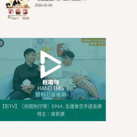
2026-06-08
【形TV】〖校園狗仔隊〗EP64. 全運會空手道金牌
得主：容君灝