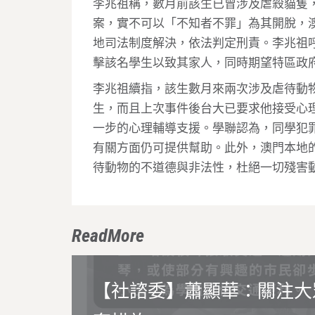
李兆祖稱，數月前該生已曾涉及虐殺貓隻
案，實不可以「不知者不罪」為其開脫，
地司法制度解決，依法判定刑責。李兆祖
擊該名學生以致其家人，同時期望特區政
李兆祖續指，該生數月來兩次涉及虐待動
生，而且上次事件後台大已要求他接受心
一步的心理輔導支援。學聯認為，同學犯
有關方面仍可提供幫助。此外，澳門本地
待動物的不道德與非法性，杜絕一切殘害
ReadMore
【社諮委】蕭顯華：關注大