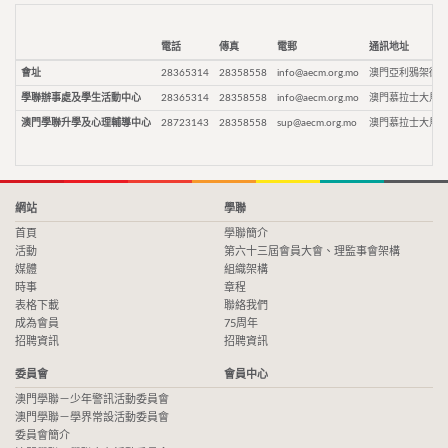
電話
傳真
電郵
通訊地址
會址
28365314
28358558
info@aecm.org.mo
澳門亞利鴉架街9
學聯辦事處及學生活動中心
28365314
28358558
info@aecm.org.mo
澳門慕拉士大馬路
澳門學聯升學及心理輔導中心
28723143
28358558
sup@aecm.org.mo
澳門慕拉士大馬路
網站
學聯
首頁
學聯簡介
活動
第六十三屆會員大會、理監事會架構
媒體
組織架構
時事
章程
表格下載
聯絡我們
成為會員
75周年
招聘資訊
招聘資訊
委員會
會員中心
澳門學聯－少年警訊活動委員會
澳門學聯－學界常設活動委員會
委員會簡介