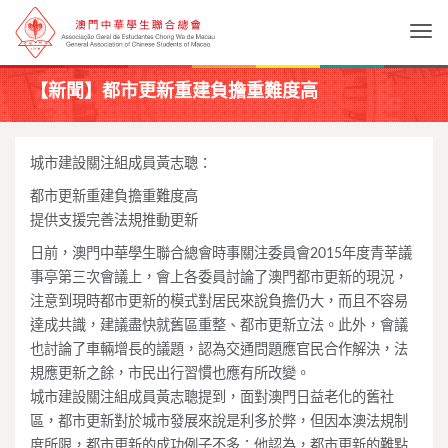
Togg
【新聞】都市更新重建負擔重難度高
城市建設關注組成員黃志聰：
都市更新重建負擔重難度高
提供支援完善法規推動更新
日前，
澳門中華學生聯合總會時事關注委員會2015年度青莘議
事亭第三
次會議上，會上各委員討論了澳門都市更新的現況，
注意到現時都市更新的模式對居民來說負擔仍大，
而且不容易
達成共識，建議盡快就舊區重整、都市更新立法。此外，
會議
也討論了車輛增長的議題，認為交通問題應官民合作解決，
法
規應更新之餘，市民出行習慣也應有所改變。
城市建設關注組成員黃志聰提到，面對澳門日益老化的舊社
區，
都市更新對於城市發展來說是利多於弊，但因本澳法規制
度所限，
都市更新的成功例子不多：他認為，
都市更新的難點