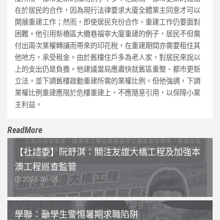
在於居民的合作，
因為現行法律要求大廈全體業主同意才可以
開展重建工作；然而，
即使居民充份合作，重建工作仍要面對
困難。
他引用新橋區大纜巷福寧大廈重建的例子，
居民不但需
付出兩次業權轉讓而帶來的印花稅，
在重建期間亦需要租住其
他地方，承受租金。
由於舊樓住戶多為老人家，對居民來說以
上的支出仍是負擔。
他建議當局應盡快就舊區重整、都市更新
立法，
並下調舊樓啟動重建所需的業權比例。但他強調，
下調
業權比例重建應限於危樓重建上，不應隨意引用，
以保障小業
主利益。
ReadMore
【社諮委】阮舒淇：關注友誼大橋工程及加強本
澳工程巡查監管
2026-08-05
學聯：籲學生警惕暑期求職陷阱