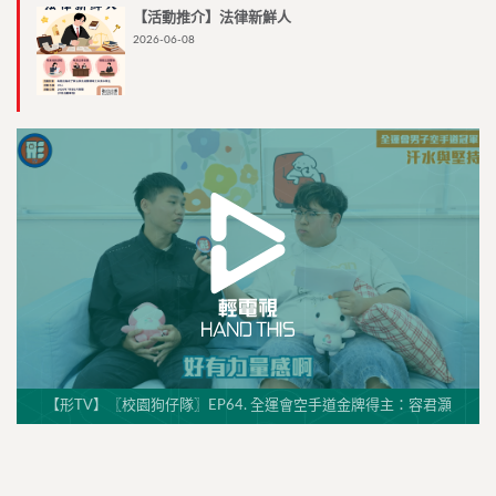
【活動推介】法律新鮮人
2026-06-08
【形TV】〖校園狗仔隊〗EP64. 全運會空手道金牌得主：容君灝