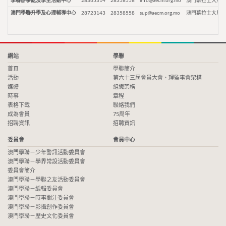
學聯辦事處及學生活動中心
28365314
28358558
info@aecm.org.mo
澳門慕拉士大馬路
澳門學聯升學及心理輔導中心
28723143
28358558
sup@aecm.org.mo
澳門慕拉士大馬路
網站
學聯
首頁
學聯簡介
活動
第六十三屆會員大會、理監事會架構
媒體
組織架構
時事
章程
表格下載
聯絡我們
成為會員
75周年
招聘資訊
招聘資訊
委員會
會員中心
澳門學聯－少年警訊活動委員會
澳門學聯－學界常設活動委員會
委員會簡介
澳門學聯－學聯之友活動委員會
澳門學聯－編輯委員會
澳門學聯－時事關注委員會
澳門學聯－影攝創作委員會
澳門學聯－歷史文化委員會