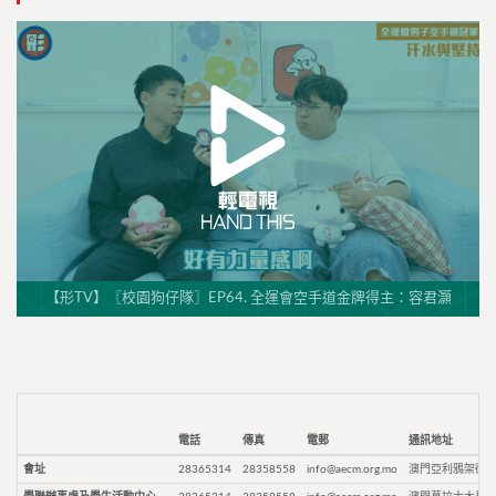
【形TV】〖校園狗仔隊〗EP64. 全運會空手道金牌得主：容君灝
電話
傳真
電郵
通訊地址
會址
28365314
28358558
info@aecm.org.mo
澳門亞利鴉架街9