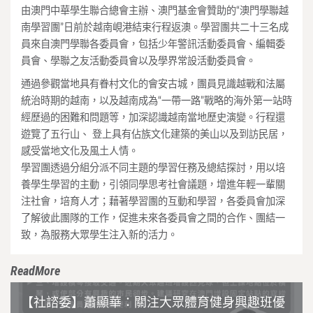
由澳門中華學生聯合總會主辦、澳門基金會贊助的“澳門學聯越
南學習團”日前於越南峴港結束行程返澳。學習團共二十三名成
員來自澳門學聯各委員會，包括少年警訊活動委員會、編輯委
員會、學聯之友活動委員會以及學界常設活動委員會。
通過參觀當地具有眷村文化的會安古城，團員見識越戰和法屬
統治時期的越南，以及越南成為“一帶一路”戰略的海外第一站時
經歷過的困難和問題等，加深認識越南當地歷史演變。行程還
遊覽了五行山、 登上具有佔族文化建築的美山以及到訪民居，
感受當地文化及風土人情。
學習團透過分組分派不同主題的學習任務及總結探討，用以培
養學生學習的主動，引領同學思考社會議題，增進年輕一輩關
注社會，培育人才；藉著學習團的互動和學習，各委員會加深
了解彼此團隊的工作，促進未來各委員會之間的合作、團結一
致，為服務大眾學生注入新的活力。
ReadMore
【社諮委】蕭顯華：關注大眾體育健身興趣班優