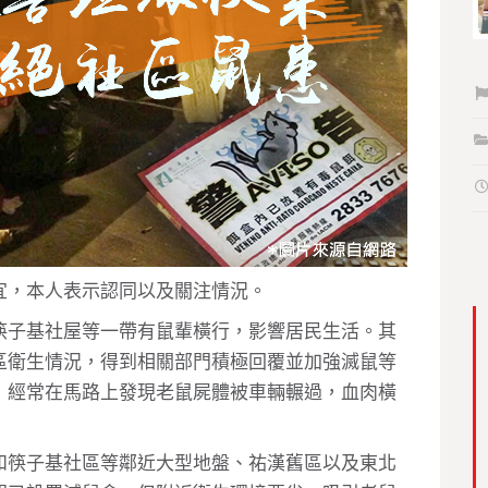
宜，本人表示認同以及關注情況。
筷子基社屋等一帶有鼠輩橫行，影響居民生活。其
區衛生情況，得到相關部門積極回覆並加強滅鼠等
，經常在馬路上發現老鼠屍體被車輛輾過，血肉橫
和筷子基社區等鄰近大型地盤、祐漢舊區以及東北