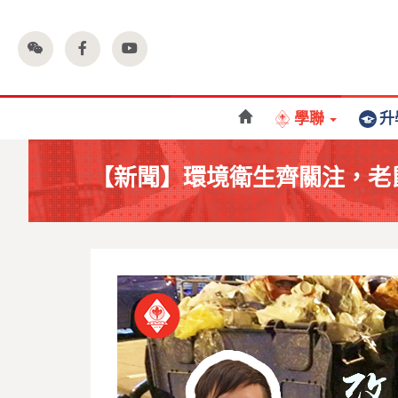
學聯
升
【新聞】環境衛生齊關注，老