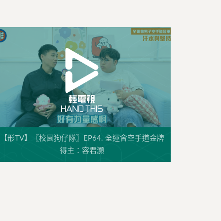
【形TV】〖校園狗仔隊〗EP64. 全運會空手道金牌
得主：容君灝