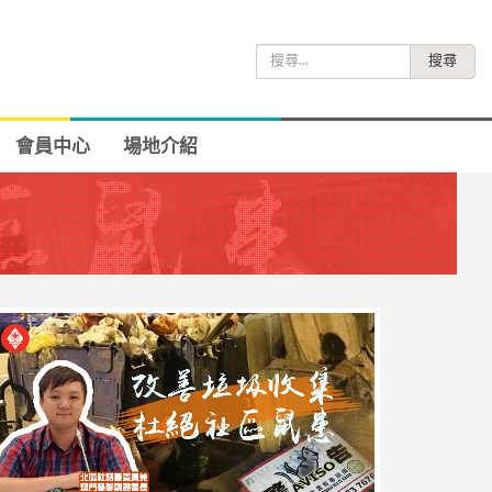
搜
尋
關
鍵
會員中心
場地介紹
字: