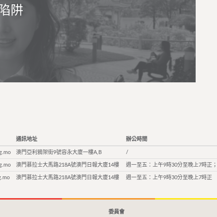
陷阱
通訊地址
辦公時間
g.mo
澳門亞利鴉架街9號容永大廈一樓A,B
/
g.mo
澳門慕拉士大馬路218A號澳門日報大廈14樓
週一至五：上午9時30分至晚上7時正；
g.mo
澳門慕拉士大馬路218A號澳門日報大廈14樓
週一至五：上午9時30分至晚上7時正
委員會