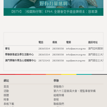
【形TV】〖校園狗仔隊〗EP64. 全運會空手道金牌得主：容君灝
電話
傳真
電郵
通訊地址
會址
28365314
28358558
info@aecm.org.mo
澳門亞利鴉架街9
學聯辦事處及學生活動中心
28365314
28358558
info@aecm.org.mo
澳門慕拉士大馬路
澳門學聯升學及心理輔導中心
28723143
28358558
sup@aecm.org.mo
澳門慕拉士大馬路
網站
學聯
首頁
學聯簡介
活動
第六十三屆會員大會、理監事會架構
媒體
組織架構
時事
章程
表格下載
聯絡我們