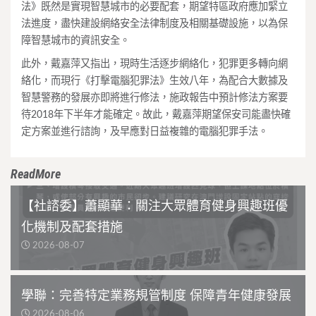
法》既然是實現智慧城市的必要配套，期望特區政府應加緊立
法進度，盡快建設網絡安全法律制度及相關基礎設施，以為保
障智慧城市的資訊安全。
此外，戴嘉萍又指出，現時生活逐步網絡化，犯罪更多轉向網
絡化，而現行《打擊電腦犯罪法》生效八年，為配合大數據及
智慧警務的發展亦即將進行修法，施政報告中預計修法方案要
待2018年下半年才能確定。故此，戴嘉萍期望保安司能盡快確
定方案並進行諮詢，及早應對日益複雜的電腦犯罪手法。
ReadMore
【社諮委】蕭顯華：關注大眾體育健身興趣班優
化機制及配套措施
2026-08-07
學聯：完善特定業務規管制度 保障青年健康發展
2026-08-06