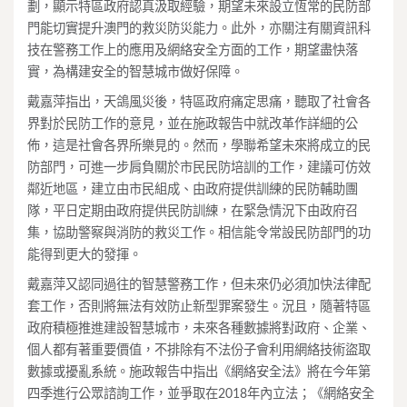
劃，顯示特區政府認真汲取經驗，期望未來設立恆常的民防部
門能切實提升澳門的救災防災能力。此外，亦關注有關資訊科
技在警務工作上的應用及網絡安全方面的工作，期望盡快落
實，為構建安全的智慧城市做好保障。
戴嘉萍指出，天鴿風災後，特區政府痛定思痛，聽取了社會各
界對於民防工作的意見，並在施政報告中就改革作詳細的公
佈，這是社會各界所樂見的。然而，學聯希望未來將成立的民
防部門，可進一步肩負關於市民民防培訓的工作，建議可仿效
鄰近地區，建立由市民組成、由政府提供訓練的民防輔助團
隊，平日定期由政府提供民防訓練，在緊急情況下由政府召
集，協助警察與消防的救災工作。相信能令常設民防部門的功
能得到更大的發揮。
戴嘉萍又認同過往的智慧警務工作，但未來仍必須加快法律配
套工作，否則將無法有效防止新型罪案發生。況且，隨著特區
政府積極推進建設智慧城市，未來各種數據將對政府、企業、
個人都有著重要價值，不排除有不法份子會利用網絡技術盜取
數據或擾亂系統。施政報告中指出《網絡安全法》將在今年第
四季進行公眾諮詢工作，並爭取在2018年內立法；《網絡安全