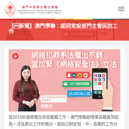
Togg
【新聞】澳門學聯：認同常設部門主管民防工
作
就2018年施政報告保安範疇工作，澳門學聯副理事長戴嘉萍認
為，涉及救災工作的檢討，當局已制定短、中、長期的工作計