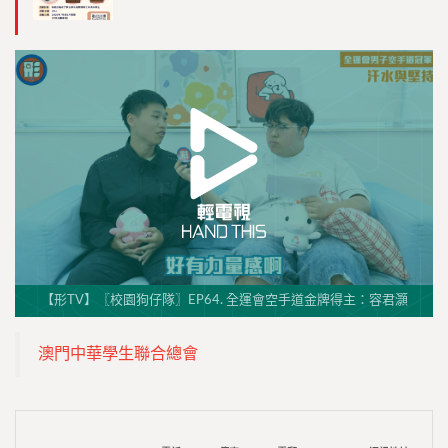
【形TV】〖校園狗仔隊〗EP64. 全運會空手道金牌得主：容君灝
澳門中華學生聯合總會