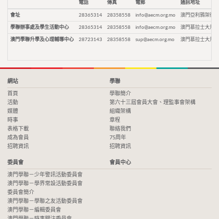
電話
傳真
電郵
通訊地址
會址
28365314
28358558
info@aecm.org.mo
澳門亞利鴉架街9
學聯辦事處及學生活動中心
28365314
28358558
info@aecm.org.mo
澳門慕拉士大馬路
澳門學聯升學及心理輔導中心
28723143
28358558
sup@aecm.org.mo
澳門慕拉士大馬路
網站
學聯
首頁
學聯簡介
活動
第六十三屆會員大會、理監事會架構
媒體
組織架構
時事
章程
表格下載
聯絡我們
成為會員
75周年
招聘資訊
招聘資訊
委員會
會員中心
澳門學聯－少年警訊活動委員會
澳門學聯－學界常設活動委員會
委員會簡介
澳門學聯－學聯之友活動委員會
澳門學聯－編輯委員會
澳門學聯－時事關注委員會