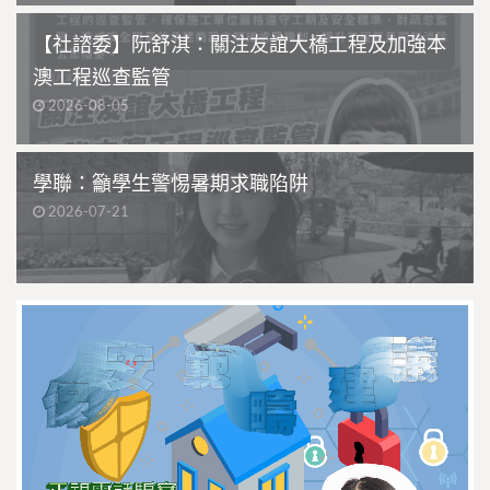
【社諮委】阮舒淇：關注友誼大橋工程及加強本
澳工程巡查監管
2026-08-05
學聯：籲學生警惕暑期求職陷阱
2026-07-21