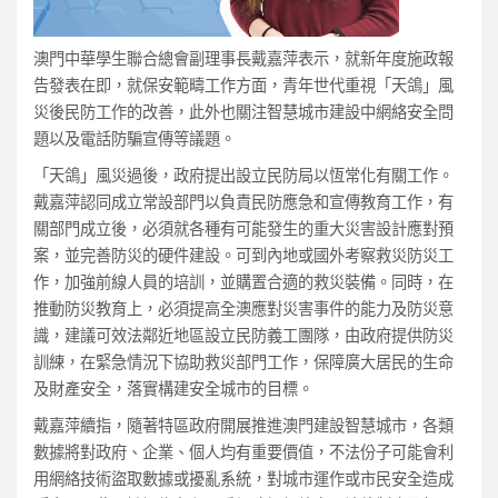
澳門中華學生聯合總會副理事長戴嘉萍表示，就新年度施政報
告發表在即，就保安範疇工作方面，青年世代重視「天鴿」風
災後民防工作的改善，此外也關注智慧城市建設中網絡安全問
題以及電話防騙宣傳等議題。
「天鴿」風災過後，政府提出設立民防局以恆常化有關工作。
戴嘉萍認同成立常設部門以負責民防應急和宣傳教育工作，有
關部門成立後，必須就各種有可能發生的重大災害設計應對預
案，並完善防災的硬件建設。可到內地或國外考察救災防災工
作，加強前線人員的培訓，並購置合適的救災裝備。同時，在
推動防災教育上，必須提高全澳應對災害事件的能力及防災意
識，建議可效法鄰近地區設立民防義工團隊，由政府提供防災
訓練，在緊急情況下協助救災部門工作，保障廣大居民的生命
及財產安全，落實構建安全城市的目標。
戴嘉萍續指，隨著特區政府開展推進澳門建設智慧城市，各類
數據將對政府、企業、個人均有重要價值，不法份子可能會利
用網絡技術盜取數據或擾亂系統，對城市運作或市民安全造成