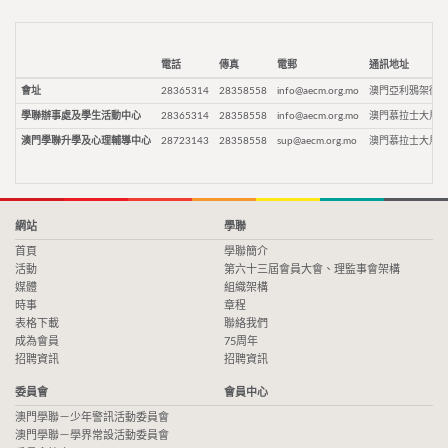
電話
傳真
電郵
通訊地址
會址
28365314
28358558
info@aecm.org.mo
澳門亞利鴉架街9
學聯辦事處及學生活動中心
28365314
28358558
info@aecm.org.mo
澳門慕拉士大馬路
澳門學聯升學及心理輔導中心
28723143
28358558
sup@aecm.org.mo
澳門慕拉士大馬路
網站
學聯
首頁
學聯簡介
活動
第六十三屆會員大會、理監事會架構
媒體
組織架構
時事
章程
表格下載
聯絡我們
成為會員
75周年
招聘資訊
招聘資訊
委員會
會員中心
澳門學聯－少年警訊活動委員會
澳門學聯－學界常設活動委員會