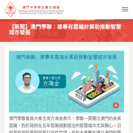
Togg
【新聞】澳門學聯：建專有雲端計算助推動智慧
城市發展
澳門學聯會員大會主席方海金表示，學聯一貫關注澳門的未來
發展，對於政府在五年發展規劃提出的智慧城市尤其關心。日
前當局與阿里巴巴簽訂合作協議，並於未來數年建立澳門的雲