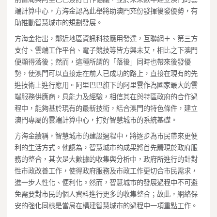
端計算中心，方海金認為此舉將助澳門充份發揮後發優勢，有
助推動智慧城市的規劃發展。
方海金指出，鄰近地區資訊科技應用發達，互聯網＋、第三方
支付、雲端工作平台、電子競技等皆方興未艾，相比之下澳門
便顯得落後；然而，這種所謂的「落後」同時也帶來後發優
勢，使澳門可以直接走在前人已成功的路上，直接在現有的先
進技術上進行應用。阿里巴巴旗下的阿里雲作為國家最大的雲
端服務供應商，具能力及經驗，相信其在與特區政府的合作過
程中，能夠基於現有的最新技術，結合澳門的特色條件，建立
澳門專屬的雲端計算中心，打好智慧城市的系統基礎。
方海金續稱，智慧城市的建設過程中，將逐步為市民帶來更便
利的生活方式。他認為，智慧城市的成果將首先體現於政府服
務的整合，其次是大數據的收集與分析中，政府所進行的針對
性市政改善工作，使得政府服務及市政工作更切合市民需求，
進一步人性化、便利化。然而，智慧城市的發展過程中不可避
免需要對市民的個人資料進行更多的收集整合；故此，網絡保
安的強化同樣是當局在構建智慧城市的過程中一項重點工作。