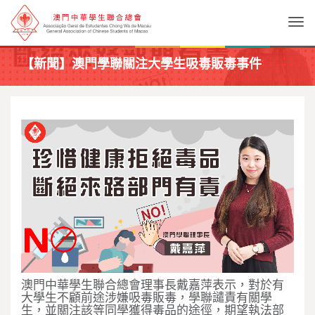
Togg
【新聞】澳門學聯關注大學生吸毒販毒事件
澳門中華學生聯合總會理事長戴嘉萍表示，對於有
大學生不顧前途涉嫌吸毒販毒，學聯譴責有關學
生，並關注該等同學獲得毒品的途徑，期望執法部