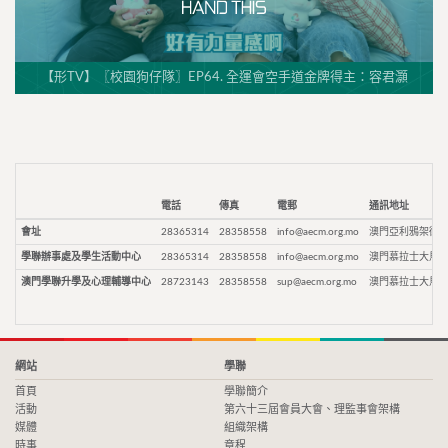
【形TV】〖校園狗仔隊〗EP64. 全運會空手道金牌得主：容君灝
電話
傳真
電郵
通訊地址
會址
28365314
28358558
info@aecm.org.mo
澳門亞利鴉架街9
學聯辦事處及學生活動中心
28365314
28358558
info@aecm.org.mo
澳門慕拉士大馬路
澳門學聯升學及心理輔導中心
28723143
28358558
sup@aecm.org.mo
澳門慕拉士大馬路
網站
學聯
首頁
學聯簡介
活動
第六十三屆會員大會、理監事會架構
媒體
組織架構
時事
章程