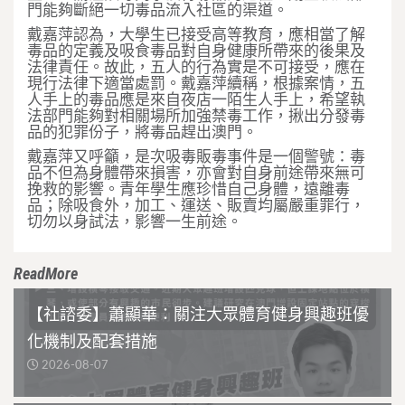
門能夠斷絕一切毒品流入社區的渠道。
戴嘉萍認為，大學生已接受高等教育，應相當了解
毒品的定義及吸食毒品對自身健康所帶來的後果及
法律責任。故此，五人的行為實是不可接受，應在
現行法律下適當處罰。戴嘉萍續稱，根據案情，五
人手上的毒品應是來自夜店一陌生人手上，希望執
法部門能夠對相關場所加強禁毒工作，揪出分發毒
品的犯罪份子，將毒品趕出澳門。
戴嘉萍又呼籲，是次吸毒販毒事件是一個警號：毒
品不但為身體帶來損害，亦會對自身前途帶來無可
挽救的影響。青年學生應珍惜自己身體，遠離毒
品；除吸食外，加工、運送、販賣均屬嚴重罪行，
切勿以身試法，影響一生前途。
ReadMore
【社諮委】蕭顯華：關注大眾體育健身興趣班優
化機制及配套措施
2026-08-07