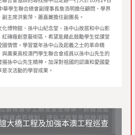
聯合會協辦的尋找孫中山足跡一行人於10月29日
門中華學生聯合總會副理事長詹浩明擔任顧問、學界
、副主席洪紫萍、蕭嘉麗擔任副團長。
文化博物館、孫中山紀念堂、孫中山故居和中山影
、紅磚廠創意藝術區，希望能藉此鼓勵學生從課堂
愛國情懷，學習當年孫中山及起義之士的革命精
，與廣東高校澳門學生聯合會成員以孫中山先生的
發揚孫中山先生精神，加深對祖國的認識和愛國愛
享是次活動的學習成果。
誼大橋工程及加強本澳工程巡查