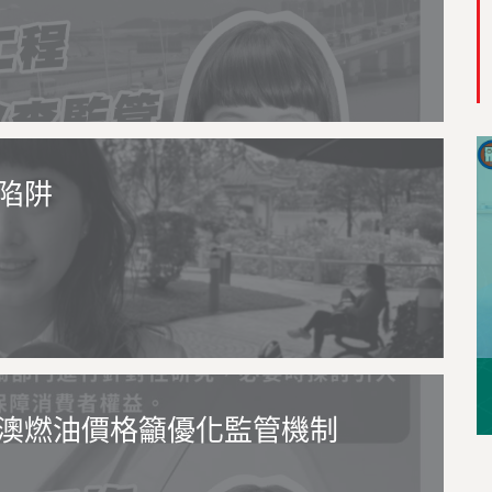
陷阱
澳燃油價格籲優化監管機制