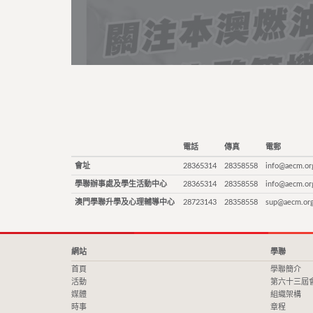
電話
傳真
電郵
會址
28365314
28358558
info@aecm.or
學聯辦事處及學生活動中心
28365314
28358558
info@aecm.or
澳門學聯升學及心理輔導中心
28723143
28358558
sup@aecm.or
網站
學聯
首頁
學聯簡介
活動
第六十三屆
媒體
組織架構
時事
章程