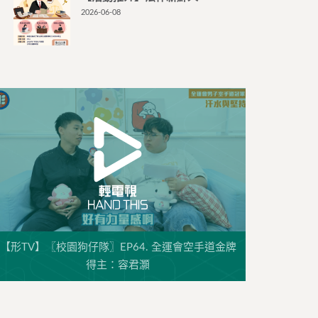
2026-06-08
【形TV】〖校園狗仔隊〗EP64. 全運會空手道金牌
得主：容君灝