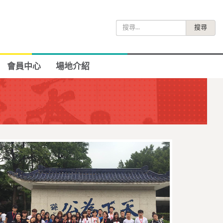
搜
尋
關
鍵
會員中心
場地介紹
字: