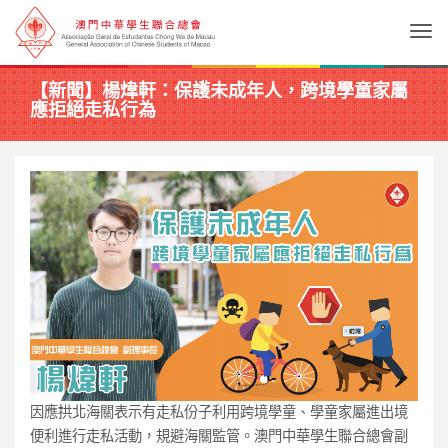
Togg
【新聞】楊煒軒：保護未成年人，跨境學童家屬
應拒絕走私行為
因應拱北海關表示有走私份子利用跨境學童、學童家屬進出境
便利進行走私活動，規避海關監管。澳門中華學生聯合總會副