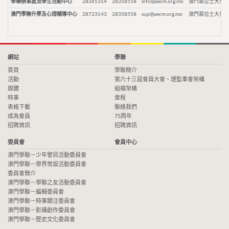
學聯辦事處及學生活動中心
28365314
28358558
info@aecm.org.mo
澳門慕拉士大馬路
澳門學聯升學及心理輔導中心
28723143
28358558
sup@aecm.org.mo
澳門慕拉士大馬路
網站
學聯
首頁
學聯簡介
活動
第六十三屆會員大會、理監事會架構
媒體
組織架構
時事
章程
表格下載
聯絡我們
成為會員
75周年
招聘資訊
招聘資訊
委員會
會員中心
澳門學聯－少年警訊活動委員會
澳門學聯－學界常設活動委員會
委員會簡介
澳門學聯－學聯之友活動委員會
澳門學聯－編輯委員會
澳門學聯－時事關注委員會
澳門學聯－影攝創作委員會
澳門學聯－歷史文化委員會