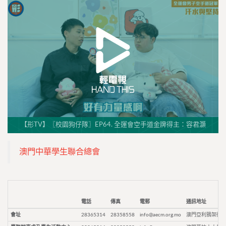
【形TV】〖校園狗仔隊〗EP64. 全運會空手道金牌得主：容君灝
澳門中華學生聯合總會
電話
傳真
電郵
通訊地址
會址
28365314
28358558
info@aecm.org.mo
澳門亞利鴉架街9