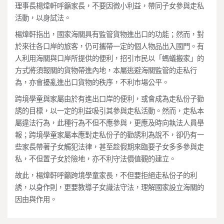
理事長楊煒軒呼籲家長，不要因微小利益，帶同子女參與走私
活動，以身試法。
楊煒軒指出，國家海關具有監管貨物進出口的功能；然而，對
於來往各口岸的旅客，仍可攜帶一定的個人物品出入國門。有
人利用海關與口岸所提供的便利，招引市民以「螞蟻搬家」的
方式將須報關的貨物帶進內地，本屬逃避海關監管的走私行
為，亦會擾亂進出口貨物的秩序，不利市場公平。
跨境學童與家屬由於有進出口岸的便利，或會成為走私份子勸
誘的目標，以一定的利益吸引其參與走私活動。然而，走私本
屬違法行為，此種行為不但不應參與，更應及時向執法人員舉
報；跨境學童家屬本應對走私份子的勸誘利為說不，卻仍有一
些家長帶著子女觸犯法律，甚至趁假期來臨要子女多多參與走
私，不但置子女於險地，亦不利守法價值觀的建立。
故此，楊煒軒呼籲跨境學童家長，不但要拒絕走私份子的利
誘，以身作則，更要教導子女識法守法，理解國家設立海關的
因由與作用。