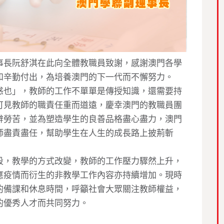
事長阮舒淇在此向全體教職員致謝，感謝澳門各學
和辛勤付出，為培養澳門的下一代而不懈努力。
惑也」，教師的工作不單單是傳授知識，還需要持
可見教師的職責任重而道遠，慶幸澳門的教職員團
辭勞苦，並為塑造學生的良善品格盡心盡力，澳門
師盡責盡任，幫助學生在人生的成長路上披荊斬
段，教學的方式改變，教師的工作壓力驟然上升，
應疫情而衍生的非教學工作內容亦持續增加。現時
的備課和休息時間，呼籲社會大眾關注教師權益，
的優秀人才而共同努力。