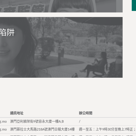
陷阱
通訊地址
辦公時間
g.mo
澳門亞利鴉架街9號容永大廈一樓A,B
/
g.mo
澳門慕拉士大馬路218A號澳門日報大廈14樓
週一至五：上午9時30分至晚上7時正；