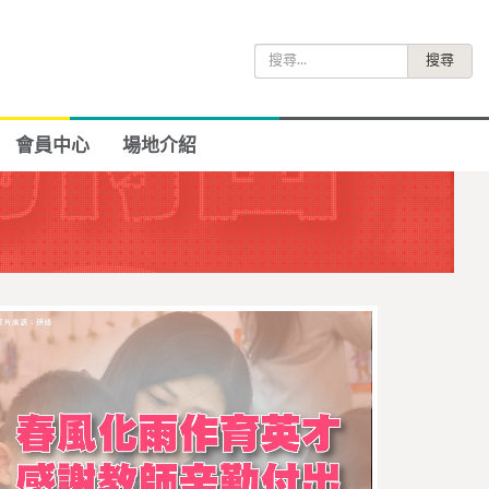
搜
尋
關
鍵
會員中心
場地介紹
字: