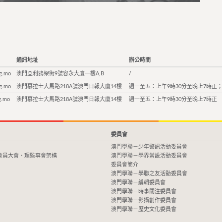
通訊地址
辦公時間
g.mo
澳門亞利鴉架街9號容永大廈一樓A,B
/
g.mo
澳門慕拉士大馬路218A號澳門日報大廈14樓
週一至五：上午9時30分至晚上7時正；
g.mo
澳門慕拉士大馬路218A號澳門日報大廈14樓
週一至五：上午9時30分至晚上7時正
委員會
澳門學聯－少年警訊活動委員會
會員大會、理監事會架構
澳門學聯－學界常設活動委員會
委員會簡介
澳門學聯－學聯之友活動委員會
澳門學聯－編輯委員會
澳門學聯－時事關注委員會
澳門學聯－影攝創作委員會
澳門學聯－歷史文化委員會