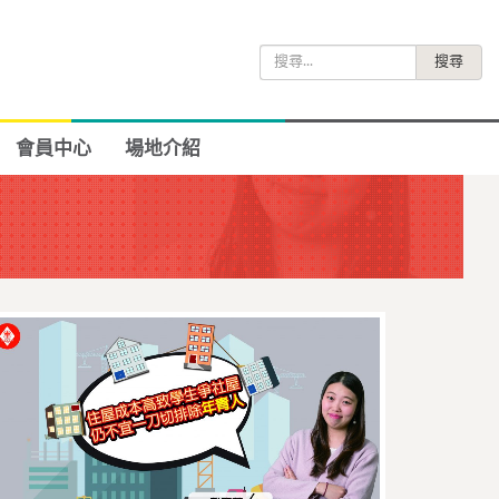
搜
尋
關
鍵
會員中心
場地介紹
字: