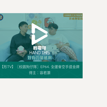
【形TV】〖校園狗仔隊〗EP64. 全運會空手道金牌
得主：容君灝