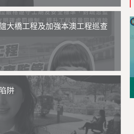
誼大橋工程及加強本澳工程巡查
陷阱