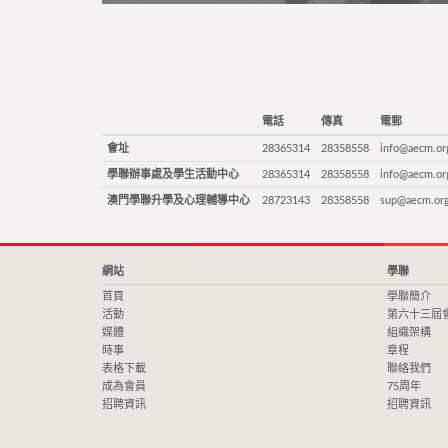
電話
傳真
電郵
會址
28365314
28358558
info@aecm.or
學聯辦事處及學生活動中心
28365314
28358558
info@aecm.or
澳門學聯升學及心理輔導中心
28723143
28358558
sup@aecm.or
網站
學聯
首頁
學聯簡介
活動
第六十三屆
媒體
組織架構
時事
章程
表格下載
聯絡我們
成為會員
75周年
招聘資訊
招聘資訊