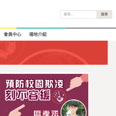
搜
尋
關
鍵
會員中心
場地介紹
字: