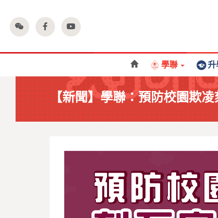
學聯
升
【新聞】學聯：預防校園欺凌