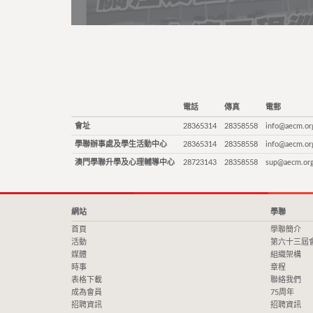
電話
傳真
電郵
會址
28365314
28358558
info@aecm.or
學聯辦事處及學生活動中心
28365314
28358558
info@aecm.or
澳門學聯升學及心理輔導中心
28723143
28358558
sup@aecm.or
網站
學聯
首頁
學聯簡介
活動
第六十三屆
媒體
組織架構
時事
章程
表格下載
聯絡我們
成為會員
75周年
招聘資訊
招聘資訊