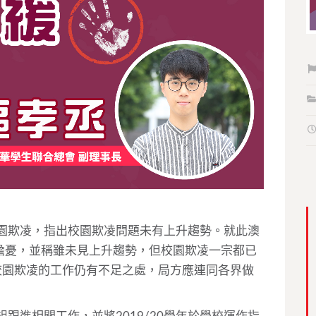
園欺凌，指出
校園欺凌問題未有上升趨勢。就此
澳
擔憂，並稱雖
未見上升趨勢，但校園欺凌一宗都已
校園欺凌的工作仍有不足之處，局方應連同各界做