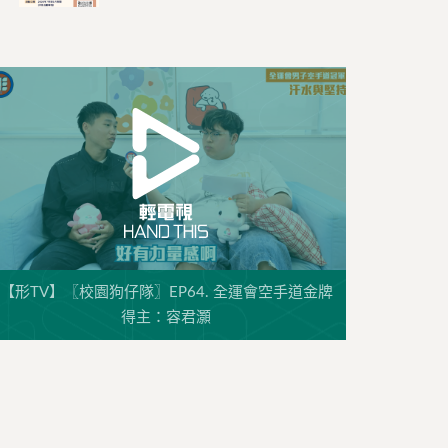
【形TV】〖校園狗仔隊〗EP64. 全運會空手道金牌
得主：容君灝