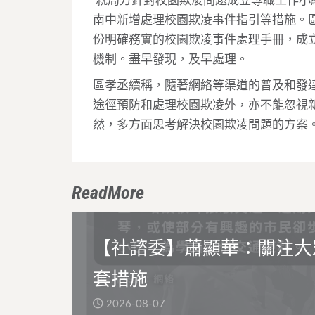
就局方針對校園欺凌問題成立專職工作小組
南中新增處理校園欺凌事件指引等措施。
份明確務實的校園欺凌事件處理手冊，成
機制。盡早發現，及早處理。
區孝丞續稱，隨著網絡等渠道的普及和發
途徑預防和處理校園欺凌外，亦不能忽視
然，多方面思考解決校園欺凌問題的方案
ReadMore
【社諮委】蕭顯華：關注大
套措施
2026-08-07