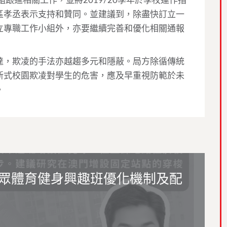
跟進相關工作，並將2019/20學年於學校運作指
區孝丞表示支持和贊同。並建議到，除盡快訂立一
立專職工作小組外，亦要繼續完善和優化相關通報
達，欺凌的手法亦越趨多元和隱蔽。局方除循傳統
新式校園欺凌對學生的危害，應及早重視防範於未
。
眾體育健身興趣班優化機制及配