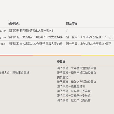
通訊地址
辦公時間
g.mo
澳門亞利鴉架街9號容永大廈一樓A,B
/
g.mo
澳門慕拉士大馬路218A號澳門日報大廈14樓
週一至五：上午9時30分至晚上7時正；
g.mo
澳門慕拉士大馬路218A號澳門日報大廈14樓
週一至五：上午9時30分至晚上7時正
委員會
澳門學聯－少年警訊活動委員會
會員大會、理監事會架構
澳門學聯－學界常設活動委員會
委員會簡介
澳門學聯－學聯之友活動委員會
澳門學聯－編輯委員會
澳門學聯－時事關注委員會
澳門學聯－影攝創作委員會
澳門學聯－歷史文化委員會