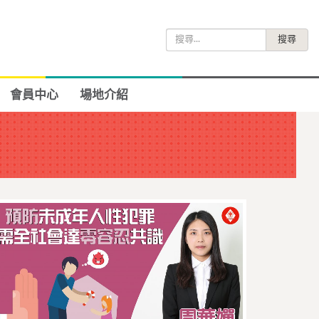
搜
尋
關
鍵
會員中心
場地介紹
字: