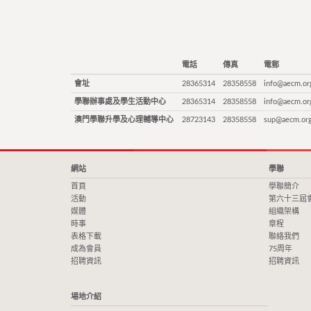
電話
傳真
電郵
會址
28365314
28358558
info@aecm.or
學聯辦事處及學生活動中心
28365314
28358558
info@aecm.or
澳門學聯升學及心理輔導中心
28723143
28358558
sup@aecm.or
網站
學聯
首頁
學聯簡介
活動
第六十三屆
媒體
組織架構
時事
章程
表格下載
聯絡我們
成為會員
75周年
招聘資訊
招聘資訊
場地介紹