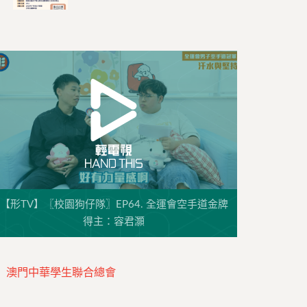
【形TV】〖校園狗仔隊〗EP64. 全運會空手道金牌
得主：容君灝
澳門中華學生聯合總會