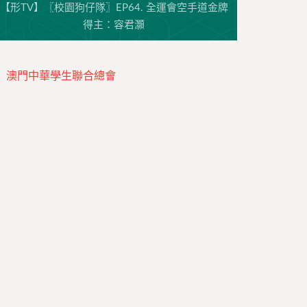
【形TV】〖校園狗仔隊〗EP64. 全運會空手道金牌
得主：容君灝
澳門中華學生聯合總會