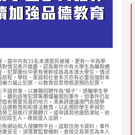
團，當中共有31名本澳居民被補，更有一半為學
詩對情況表示擔憂，認為案件中有大學生為賺取蠅
智，犯罪團伙中更有骨幹成員為本澳大學生，情況
毀前程。學校、家庭和社會多方亦有必要加強對本
阻嚇力遏止犯罪，以教育從思想根源預防犯罪。
不諳世事，以兼職招聘作為“幌子”，誘騙學生參
生。雖則該等犯罪集團僅屬個別事件，但事件仍反
塑造有需要完善的地方，馮美詩建議澳門各間學
行品德教育和和普法教育，以此預防學生參與犯
過勞工局進行求職轉介，或申請其他援助津貼，依
而相信陌生人，導致墮入法網。
釣魚網站和入侵購物平台，盜取信用卡資料，事件
財產安全，須落實監管機制，查核交易是否為本人