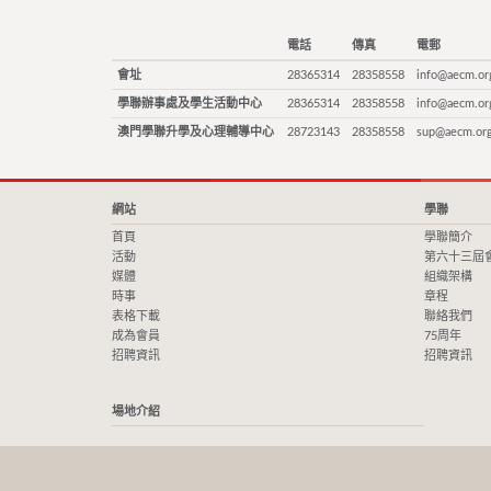
電話
傳真
電郵
會址
28365314
28358558
info@aecm.or
學聯辦事處及學生活動中心
28365314
28358558
info@aecm.or
澳門學聯升學及心理輔導中心
28723143
28358558
sup@aecm.or
網站
學聯
首頁
學聯簡介
活動
第六十三屆
媒體
組織架構
時事
章程
表格下載
聯絡我們
成為會員
75周年
招聘資訊
招聘資訊
場地介紹