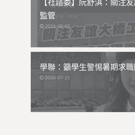
【社諮委】阮舒淇：關注友
監管
2026-08-05
學聯：籲學生警惕暑期求職
2026-07-21