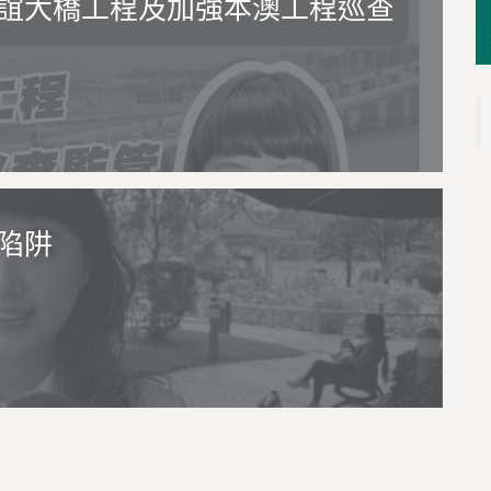
誼大橋工程及加強本澳工程巡查
陷阱