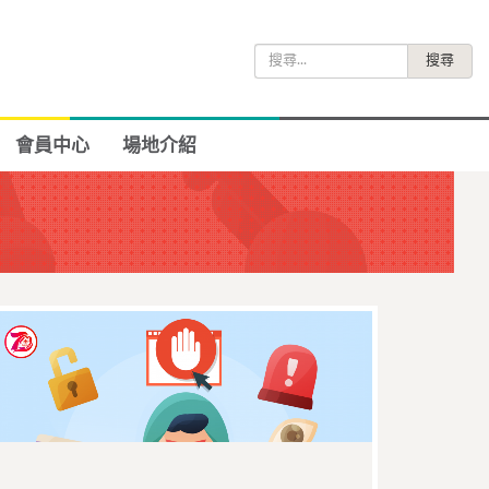
搜
尋
關
鍵
會員中心
場地介紹
字: