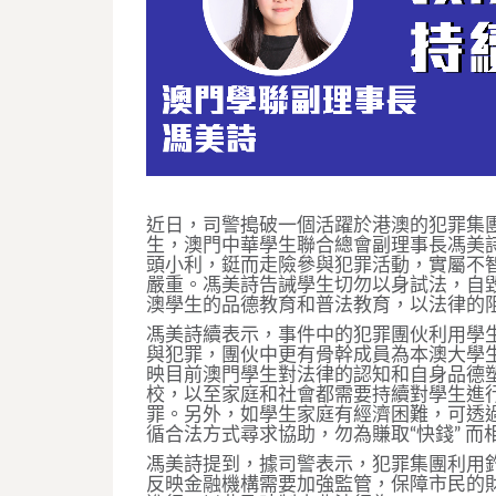
近日，司警搗破一個活躍於港澳的犯罪集
生，澳門中華學生聯合總會副理事長馮美
頭小利，鋌而走險參與犯罪活動，實屬不
嚴重。馮美詩告誡學生切勿以身試法，自
澳學生的品德教育和普法教育，以法律的
馮美詩續表示，事件中的犯罪團伙利用學生
與犯罪，團伙中更有骨幹成員為本澳大學
映目前澳門學生對法律的認知和自身品德
校，以至家庭和社會都需要持續對學生進
罪。另外，如學生家庭有經濟困難，可透
循合法方式尋求協助，勿為賺取“快錢” 
馮美詩提到，據司警表示，犯罪集團利用
反映金融機構需要加強監管，保障市民的