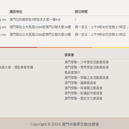
通訊地址
辦公時間
g.mo
澳門亞利鴉架街9號容永大廈一樓A,B
/
g.mo
澳門慕拉士大馬路218A號澳門日報大廈14樓
週一至五：上午9時30分至晚上7時正；
g.mo
澳門慕拉士大馬路218A號澳門日報大廈14樓
週一至五：上午9時30分至晚上7時正
委員會
澳門學聯－少年警訊活動委員會
會員大會、理監事會架構
澳門學聯－學界常設活動委員會
委員會簡介
澳門學聯－學聯之友活動委員會
澳門學聯－編輯委員會
澳門學聯－時事關注委員會
澳門學聯－影攝創作委員會
澳門學聯－歷史文化委員會
Copyright © 2026 澳門中華學生聯合總會