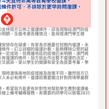
和支持局方公佈之復課條件，認為現階段澳門防疫
未明朗，全面考慮各種情況，能保證澳門學生健
課安排存在疑慮，有家長亦擔憂在短期內復課，未
課條件，訂立詳細的復課計劃，能夠釋除公眾的疑
得一定成效，但周邊地區的疫情仍未明朗，澳門再
未有復課的條件，局方就此作出暫不復課的決定，
交叉感染，是以學生的健康和安全為首要考量，學
，現時澳珠兩地防疫措施及政策不同，雖然局方已
家人未必有條件。復課前需要關注針對跨境學童群
題，希望局方能更有針對性地幫助學生應對復課後
線上備考輔導服務，有需要的同學可以致電2835