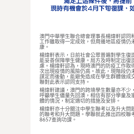
澳門中華學生聯合總會理事長楊煒軒認同
工作雖取得一定成效，但周邊地區疫情仍
康。
楊煒軒表示，日前社會公眾普遍對學生復
能妥善保障學生健康。局方及時制定出復
慮。楊煒軒認為，現時澳門的防疫工作取
次出現疫情的風險仍高。故此，現階段仍
謀定而後動，能避免造成在學生群體做成
聯對此表示認同支持。
楊煒軒建議，澳門的跨境學生數量亦不少
呼籲學生儘量先回澳，相信有部分學童及
體的情況，制定適切的措施及安排。
楊煒軒亦十分關注中學生聯考以及升大問
的聯考和升大問題。學聯就此推出四校聯考
8657查詢功課。