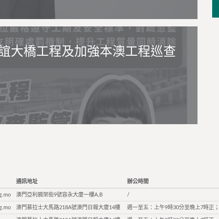
誼大橋工程及加強本澳工程巡查
通訊地址
辦公時間
g.mo
澳門亞利鴉架街9號容永大廈一樓A,B
/
g.mo
澳門慕拉士大馬路218A號澳門日報大廈14樓
週一至五：上午9時30分至晚上7時正；