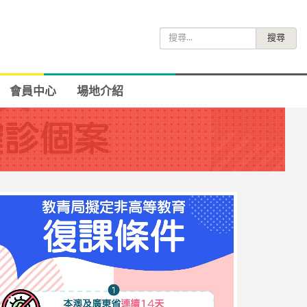
搜
尋
關
鍵
會員中心
場地介紹
字: