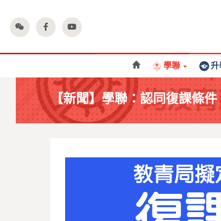
學聯
升
【新聞】學聯：認同復課條件