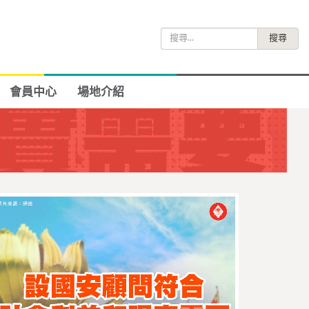
搜
尋
關
鍵
會員中心
場地介紹
字: