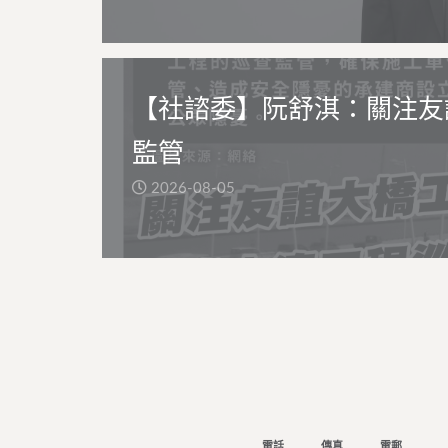
【社諮委】阮舒淇：關注友
監管
2026-08-05
電話
傳真
電郵