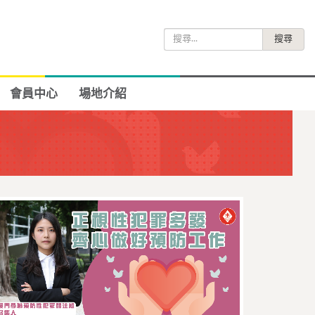
搜
尋
關
鍵
會員中心
場地介紹
字: