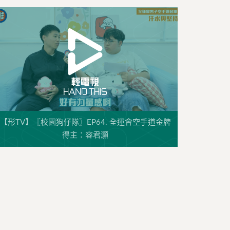
【形TV】〖校園狗仔隊〗EP64. 全運會空手道金牌
得主：容君灝