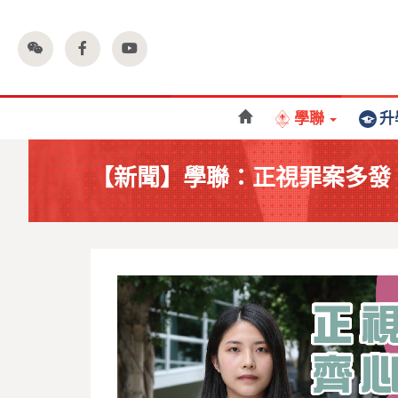
學聯
升
【新聞】學聯：正視罪案多發