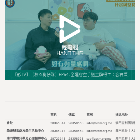
【形TV】〖校園狗仔隊〗EP64. 全運會空手道金牌得主：容君灝
電話
傳真
電郵
通訊地址
會址
28365314
28358558
info@aecm.org.mo
澳門亞利鴉架街9
學聯辦事處及學生活動中心
28365314
28358558
info@aecm.org.mo
澳門慕拉士大馬路
澳門學聯升學及心理輔導中心
28723143
28358558
sup@aecm.org.mo
澳門慕拉士大馬路