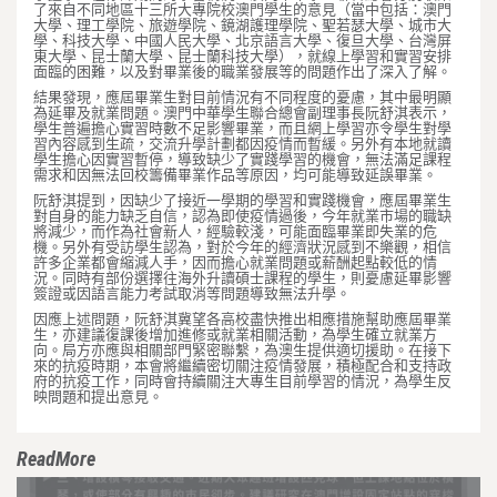
了來自不同地區十三所大專院校澳門學生的意見（當中包括：澳門
大學、理工學院、旅遊學院、鏡湖護理學院、聖若瑟大學、城市大
學、科技大學、中國人民大學、北京語言大學、復旦大學、台灣屏
東大學、昆士蘭大學、昆士蘭科技大學），就線上學習和實習安排
面臨的困難，以及對畢業後的職業發展等的問題作出了深入了解。
結果發現，應屆畢業生對目前情況有不同程度的憂慮，其中最明顯
為延畢及就業問題。澳門中華學生聯合總會副理事長阮舒淇表示，
學生普遍擔心實習時數不足影響畢業，而且網上學習亦令學生對學
習內容感到生疏，交流升學計劃都因疫情而暫緩。另外有本地就讀
學生擔心因實習暫停，導致缺少了實踐學習的機會，無法滿足課程
需求和因無法回校籌備畢業作品等原因，均可能導致延誤畢業。
阮舒淇提到，因缺少了接近一學期的學習和實踐機會，應屆畢業生
對自身的能力缺乏自信，認為即使疫情過後，今年就業市場的職缺
將減少，而作為社會新人，經驗較淺，可能面臨畢業即失業的危
機。另外有受訪學生認為，對於今年的經濟狀況感到不樂觀，相信
許多企業都會縮減人手，因而擔心就業問題或薪酬起點較低的情
況。同時有部份選擇往海外升讀碩士課程的學生，則憂慮延畢影響
簽證或因語言能力考試取消等問題導致無法升學。
因應上述問題，阮舒淇冀望各高校盡快推出相應措施幫助應屆畢業
生，亦建議復課後增加進修或就業相關活動，為學生確立就業方
向。局方亦應與相關部門緊密聯繫，為澳生提供適切援助。在接下
來的抗疫時期，本會將繼續密切關注疫情發展，積極配合和支持政
府的抗疫工作，同時會持續關注大專生目前學習的情況，為學生反
映問題和提出意見。
ReadMore