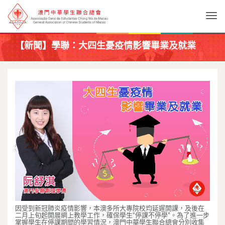
Togg
【新聞】學聯：大四生憂疫情影響畢業及就業
因受到新冠肺炎疫情影響，本澳多所大專院校均延遲開課，及後在
二月上旬起開展網上教學工作，確保學生“停課不停學”。為了進一步
掌握學生在停課期間的學習情況，澳門中華學生聯合總會分別收集