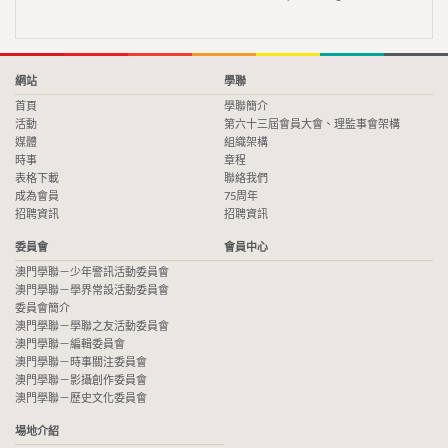
網站
學聯
首頁
學聯簡介
活動
第六十三屆會員大會、理監事會架構
媒體
組織架構
時事
章程
表格下載
聯絡我們
成為會員
75周年
招聘資訊
招聘資訊
委員會
會員中心
澳門學聯－少年警訊活動委員會
澳門學聯－學界常設活動委員會
委員會簡介
澳門學聯－學聯之友活動委員會
澳門學聯－編輯委員會
澳門學聯－時事關注委員會
澳門學聯－影攝創作委員會
澳門學聯－歷史文化委員會
場地介紹