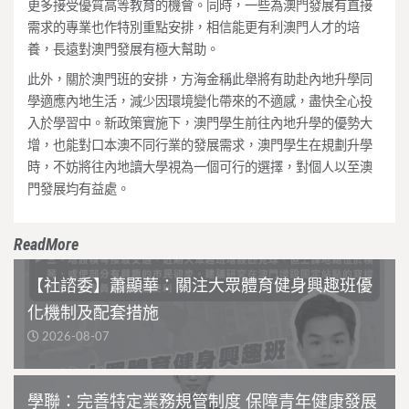
更多接受優質高等教育的機會。同時，一些為澳門發展有直接
需求的專業也作特別重點安排，相信能更有利澳門人才的培
養，長遠對澳門發展有極大幫助。
此外，關於澳門班的安排，方海金稱此舉將有助赴內地升學同
學適應內地生活，減少因環境變化帶來的不適感，盡快全心投
入於學習中。新政策實施下，澳門學生前往內地升學的優勢大
增，也能對口本澳不同行業的發展需求，澳門學生在規劃升學
時，不妨將往內地讀大學視為一個可行的選擇，對個人以至澳
門發展均有益處。
ReadMore
【社諮委】蕭顯華：關注大眾體育健身興趣班優
化機制及配套措施
2026-08-07
學聯：完善特定業務規管制度 保障青年健康發展