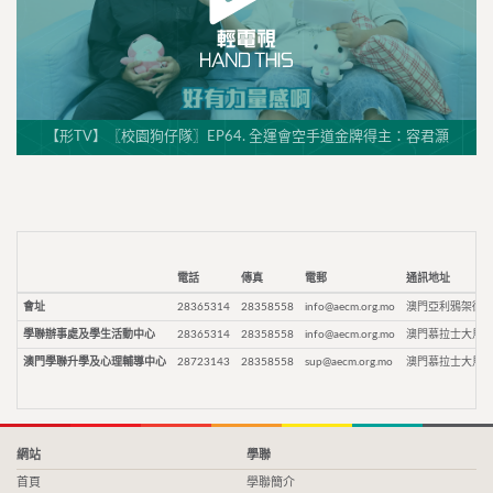
【形TV】〖校園狗仔隊〗EP64. 全運會空手道金牌得主：容君灝
電話
傳真
電郵
通訊地址
會址
28365314
28358558
info@aecm.org.mo
澳門亞利鴉架街9
學聯辦事處及學生活動中心
28365314
28358558
info@aecm.org.mo
澳門慕拉士大馬路
澳門學聯升學及心理輔導中心
28723143
28358558
sup@aecm.org.mo
澳門慕拉士大馬路
網站
學聯
首頁
學聯簡介