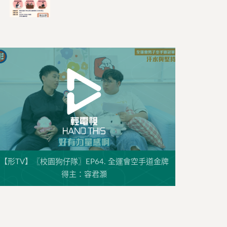
【形TV】〖校園狗仔隊〗EP64. 全運會空手道金牌
得主：容君灝