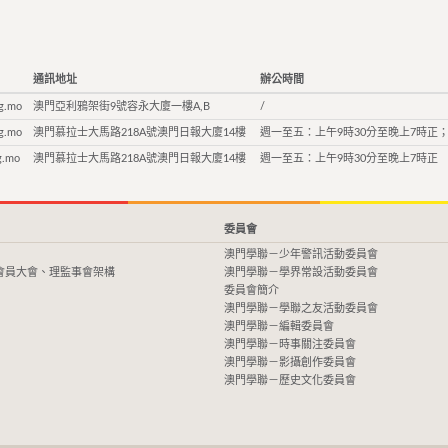
通訊地址
辦公時間
g.mo
澳門亞利鴉架街9號容永大廈一樓A,B
/
g.mo
澳門慕拉士大馬路218A號澳門日報大廈14樓
週一至五：上午9時30分至晚上7時正；
g.mo
澳門慕拉士大馬路218A號澳門日報大廈14樓
週一至五：上午9時30分至晚上7時正
委員會
澳門學聯－少年警訊活動委員會
會員大會、理監事會架構
澳門學聯－學界常設活動委員會
委員會簡介
澳門學聯－學聯之友活動委員會
澳門學聯－編輯委員會
澳門學聯－時事關注委員會
澳門學聯－影攝創作委員會
澳門學聯－歷史文化委員會