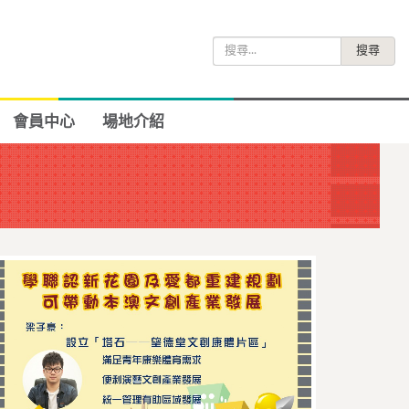
搜
尋
關
鍵
會員中心
場地介紹
字: