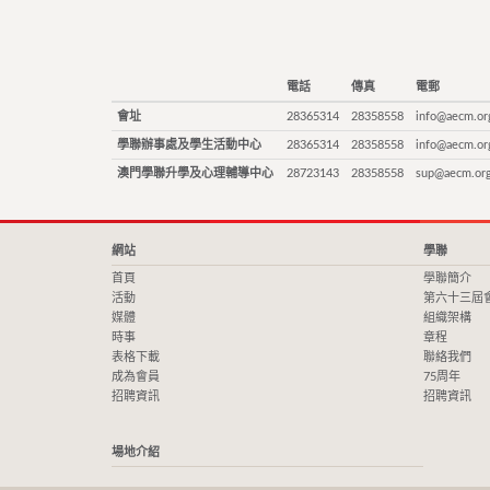
電話
傳真
電郵
會址
28365314
28358558
info@aecm.or
學聯辦事處及學生活動中心
28365314
28358558
info@aecm.or
澳門學聯升學及心理輔導中心
28723143
28358558
sup@aecm.or
網站
學聯
首頁
學聯簡介
活動
第六十三屆
媒體
組織架構
時事
章程
表格下載
聯絡我們
成為會員
75周年
招聘資訊
招聘資訊
場地介紹