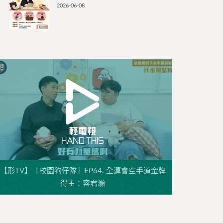
2026-06-08
【形TV】〖校園狗仔隊〗EP64. 全運會空手道金牌
得主：容君灝