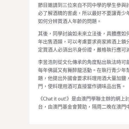
節目邀請到三位來自不同中學的學生參與
必了解酒精的害處，所以最好不要讓青少
如何分辨買酒人年齡的問題。
其後，同學討論如未來立法後，具體應如
年出售酒類，可以考慮要求商家將酒上鎖
定買酒人必須出示身份證，嚴格執行應可
李昱浩則從文化傳承的角度點出執法時可
每年佛誕又有舞醉龍活動。在執行青少年
題，他提出外國會要求料理用酒大量加鹽
門，使料理用酒可直接當作調味品出售。
《Chat it out!》是由澳門學聯主
台，由澳門基金會贊助，隔周二晚在澳門