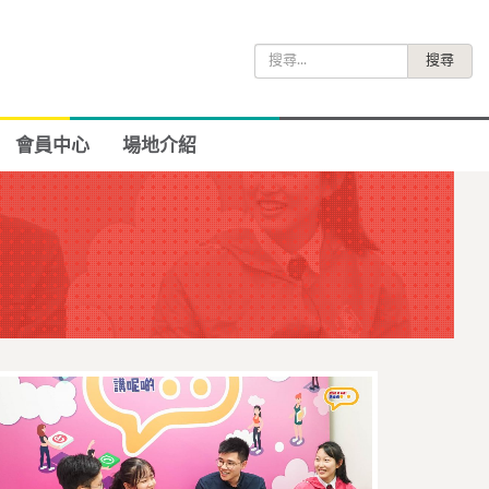
搜
尋
關
鍵
會員中心
場地介紹
字: