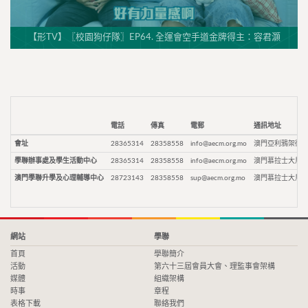
【形TV】〖校園狗仔隊〗EP64. 全運會空手道金牌得主：容君灝
電話
傳真
電郵
通訊地址
會址
28365314
28358558
info@aecm.org.mo
澳門亞利鴉架街9
學聯辦事處及學生活動中心
28365314
28358558
info@aecm.org.mo
澳門慕拉士大馬路
澳門學聯升學及心理輔導中心
28723143
28358558
sup@aecm.org.mo
澳門慕拉士大馬路
網站
學聯
首頁
學聯簡介
活動
第六十三屆會員大會、理監事會架構
媒體
組織架構
時事
章程
表格下載
聯絡我們