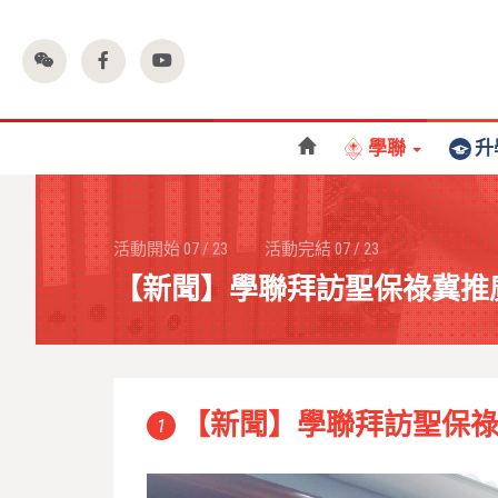
學聯
升
活動開始
07
/
23
活動完結
07
/
23
【新聞】學聯拜訪聖保祿冀推
【新聞】學聯拜訪聖保
1