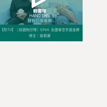
【形TV】〖校園狗仔隊〗EP64. 全運會空手道金牌
得主：容君灝