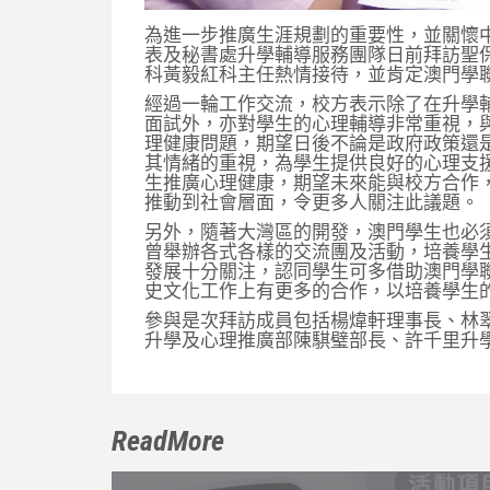
為進一步推廣生涯規劃的重要性，並關懷
表及秘書處升學輔導服務團隊日前拜訪聖
科黃毅紅科主任熱情接待，並肯定澳門學
經過一輪工作交流，校方表示除了在升學
面試外，亦對學生的心理輔導非常重視，
理健康問題，期望日後不論是政府政策還
其情緒的重視，為學生提供良好的心理支
生推廣心理健康，期望未來能與校方合作
推動到社會層面，令更多人關注此議題。
另外，隨著大灣區的開發，澳門學生也必
曾舉辦各式各樣的交流團及活動，培養學
發展十分關注，認同學生可多借助澳門學
史文化工作上有更多的合作，以培養學生
參與是次拜訪成員包括楊煒軒理事長、林
升學及心理推廣部陳騏璧部長、許千里升
ReadMore