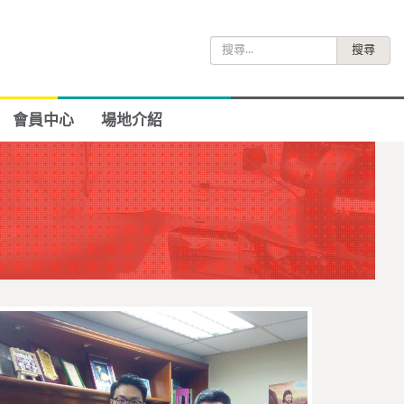
搜
尋
關
鍵
會員中心
場地介紹
字: