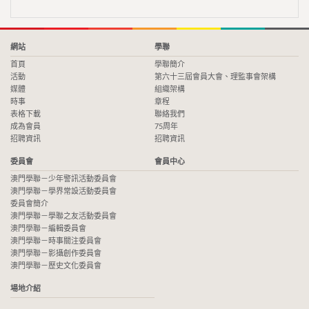
網站
學聯
首頁
學聯簡介
活動
第六十三屆會員大會、理監事會架構
媒體
組織架構
時事
章程
表格下載
聯絡我們
成為會員
75周年
招聘資訊
招聘資訊
委員會
會員中心
澳門學聯－少年警訊活動委員會
澳門學聯－學界常設活動委員會
委員會簡介
澳門學聯－學聯之友活動委員會
澳門學聯－編輯委員會
澳門學聯－時事關注委員會
澳門學聯－影攝創作委員會
澳門學聯－歷史文化委員會
場地介紹