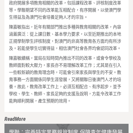
政府開展多項教育相關的改革，包括課程改革、評核制度改革
等。學聯期望不同的改革能互相配合，有序開展，以使澳門學
生得益及為澳門社會培養足夠人才的宗旨。
陳嘉敏指出，近年有關部門推出多種與教育相關的改革，內容
涵蓋廣泛：從上課日數、基本學力要求，以至近期推出的本地
正規學制學生評核制度，對澳門的非高等教育各方面均有所涉
及。若能使學生切實得益，相信澳門社會各界均會認同改革。
陳嘉敏續稱，當局在短時間內推出不同的改革，或會令學校及
教師面對較大壓力，家長亦不易理解改革工作；尤其是在引入
一些較新穎的教育理念時，可能會引來家長與學生的不安。教
育事務一方面關係同學生涯發展，又將關聯日後澳門人才的培
養。故此，教育改革工作上，必須互相配合、有序起步，並予
學校、學生、教師、家長足夠的支援及說明，方能令改革工作
能夠順利開展，產生預期的效用。
ReadMore
學聯：完善特定業務規管制度 保障青年健康發展