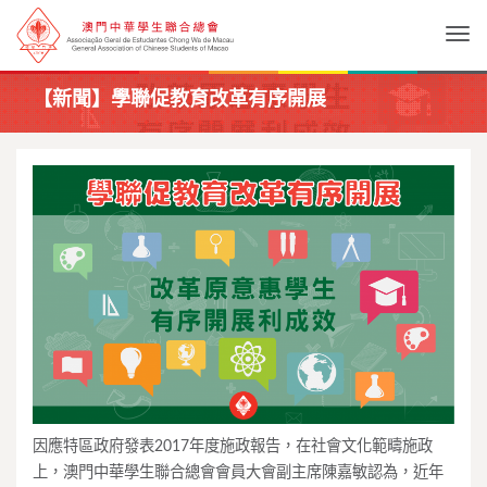
Togg
【新聞】學聯促教育改革有序開展
因應特區政府發表2017年度施政報告，在社會文化範疇施政
上，澳門中華學生聯合總會會員大會副主席陳嘉敏認為，近年