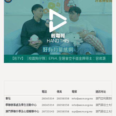
【形TV】〖校園狗仔隊〗EP64. 全運會空手道金牌得主：容君灝
電話
傳真
電郵
通訊地址
會址
28365314
28358558
info@aecm.org.mo
澳門亞利鴉架街9
學聯辦事處及學生活動中心
28365314
28358558
info@aecm.org.mo
澳門慕拉士大馬路
澳門學聯升學及心理輔導中心
28723143
28358558
sup@aecm.org.mo
澳門慕拉士大馬路