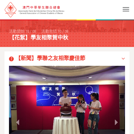
Togg
活動開始
10
/
08
活動完結
10
/
08
【花絮】學友相聚賀中秋
【新聞】學聯之友相聚慶佳節
1
Previous
Next