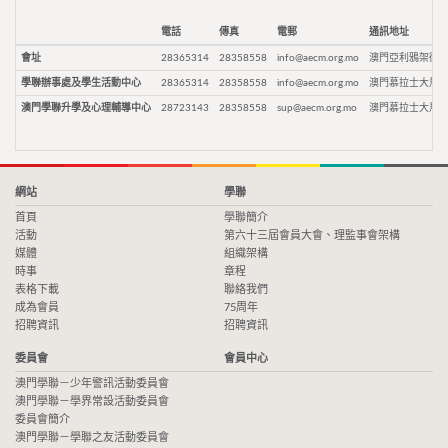
電話
傳真
電郵
通訊地址
會址
28365314
28358558
info@aecm.org.mo
澳門亞利鴉架街9
學聯辦事處及學生活動中心
28365314
28358558
info@aecm.org.mo
澳門慕拉士大馬路
澳門學聯升學及心理輔導中心
28723143
28358558
sup@aecm.org.mo
澳門慕拉士大馬路
網站
學聯
首頁
學聯簡介
活動
第六十三屆會員大會、理監事會架構
媒體
組織架構
時事
章程
表格下載
聯絡我們
成為會員
75周年
招聘資訊
招聘資訊
委員會
會員中心
澳門學聯－少年警訊活動委員會
澳門學聯－學界常設活動委員會
委員會簡介
澳門學聯－學聯之友活動委員會