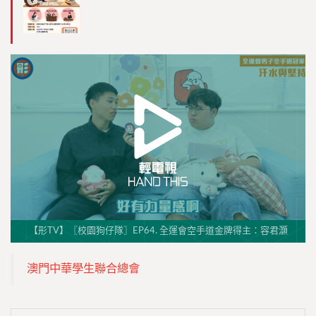
【形TV】〖校園狗仔隊〗EP64. 全運會空手道金牌得主：容君灝
澳門中華學生聯合總會