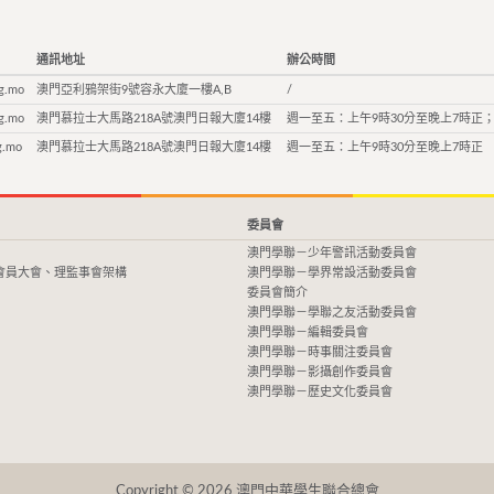
通訊地址
辦公時間
g.mo
澳門亞利鴉架街9號容永大廈一樓A,B
/
g.mo
澳門慕拉士大馬路218A號澳門日報大廈14樓
週一至五：上午9時30分至晚上7時正；
g.mo
澳門慕拉士大馬路218A號澳門日報大廈14樓
週一至五：上午9時30分至晚上7時正
委員會
澳門學聯－少年警訊活動委員會
會員大會、理監事會架構
澳門學聯－學界常設活動委員會
委員會簡介
澳門學聯－學聯之友活動委員會
澳門學聯－編輯委員會
澳門學聯－時事關注委員會
澳門學聯－影攝創作委員會
澳門學聯－歷史文化委員會
Copyright © 2026 澳門中華學生聯合總會