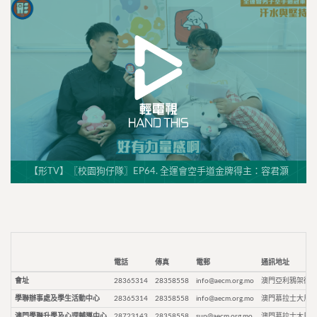
【形TV】〖校園狗仔隊〗EP64. 全運會空手道金牌得主：容君灝
電話
傳真
電郵
通訊地址
會址
28365314
28358558
info@aecm.org.mo
澳門亞利鴉架街9
學聯辦事處及學生活動中心
28365314
28358558
info@aecm.org.mo
澳門慕拉士大馬路
澳門學聯升學及心理輔導中心
28723143
28358558
sup@aecm.org.mo
澳門慕拉士大馬路