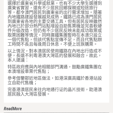
選擇於廣東省升學或就業，也有不少大學生選擇到
廣東省實習，還有不少居民回鄉探親或短途旅行
等，都令澳門居民到廣東省的出行需求增加。隨著
內地鐵路建設發展越見成熟，鐵路已成為澳門居民
到廣東省各地的主要交通工具，但有居民反映雖然
內地已於部分熱門站點增設自助售票機並完善軟硬
件升级改造，但仍有不少居民反映未能成功取票或
取票困難等情況，同時廣鐵集團暫時在本澳只設立
一個代售點，但該代售點宣傳不足，而且代售點辦
工時間不長且每逢周日休息，不便上班族購票。
以上情況，對本澳居民使用鐵路在內地出行造成不
便，長遠不利粵港澳大灣區的發展和融合，故此，
本人建議：
特區政府應與內地相關部門溝通，鼓勵廣鐵集團在
本澳增設車票代售點；
參考借鑒鄰近地區做法，如港深廣高鐵於香港站設
立自助代售機；
完善港澳居民来往内地通行证的晶片技術，助港澳
居民融入大灣區發展。
ReadMore