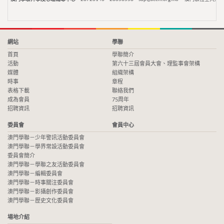
網站
學聯
首頁
學聯簡介
活動
第六十三屆會員大會、理監事會架構
媒體
組織架構
時事
章程
表格下載
聯絡我們
成為會員
75周年
招聘資訊
招聘資訊
委員會
會員中心
澳門學聯－少年警訊活動委員會
澳門學聯－學界常設活動委員會
委員會簡介
澳門學聯－學聯之友活動委員會
澳門學聯－編輯委員會
澳門學聯－時事關注委員會
澳門學聯－影攝創作委員會
澳門學聯－歷史文化委員會
場地介紹