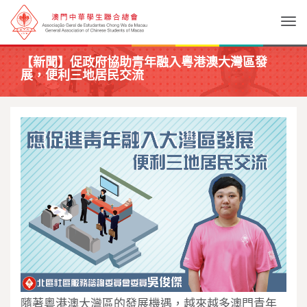
Togg
【新聞】促政府協助青年融入粵港澳大灣區發
展，便利三地居民交流
隨著粵港澳大灣區的發展機遇，越來越多澳門青年