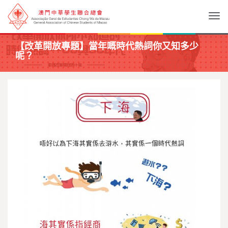
Togg
【改革開放專題】當年嘅時代熱詞你又知多少
呢？