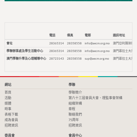
電話
傳真
電郵
通訊地址
會址
28365314
28358558
info@aecm.org.mo
澳門亞利鴉架街9
學聯辦事處及學生活動中心
28365314
28358558
info@aecm.org.mo
澳門慕拉士大馬路
澳門學聯升學及心理輔導中心
28723143
28358558
sup@aecm.org.mo
澳門慕拉士大馬路
網站
學聯
首頁
學聯簡介
活動
第六十三屆會員大會、理監事會架構
媒體
組織架構
時事
章程
表格下載
聯絡我們
成為會員
75周年
招聘資訊
招聘資訊
委員會
會員中心