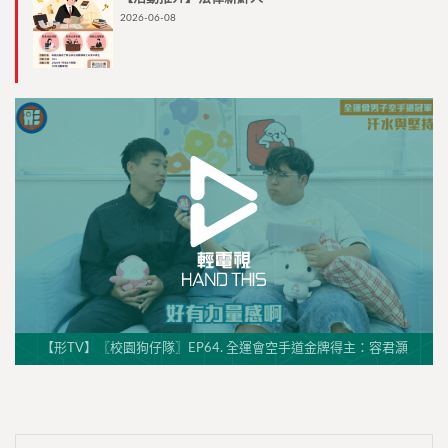
2026-06-08
【形TV】〖校園狗仔隊〗EP64. 全運會空手道金牌得主：容君灝