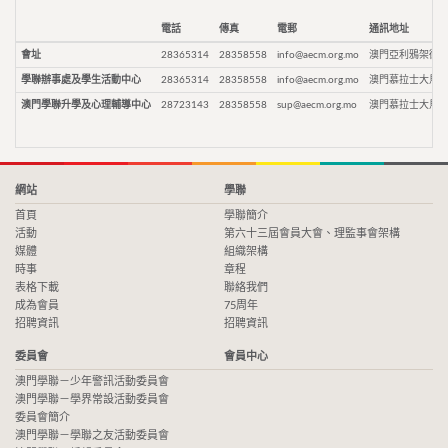
電話
傳真
電郵
通訊地址
會址
28365314
28358558
info@aecm.org.mo
澳門亞利鴉架街9
學聯辦事處及學生活動中心
28365314
28358558
info@aecm.org.mo
澳門慕拉士大馬路
澳門學聯升學及心理輔導中心
28723143
28358558
sup@aecm.org.mo
澳門慕拉士大馬路
網站
學聯
首頁
學聯簡介
活動
第六十三屆會員大會、理監事會架構
媒體
組織架構
時事
章程
表格下載
聯絡我們
成為會員
75周年
招聘資訊
招聘資訊
委員會
會員中心
澳門學聯－少年警訊活動委員會
澳門學聯－學界常設活動委員會
委員會簡介
澳門學聯－學聯之友活動委員會