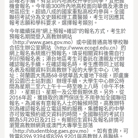
認報名手續。有意到內地高校升學的同學，宜把握
機會報名。今年逾300所內地高校面向華僑及港澳台
地區招生，超過八成的國家重點高校均參與。全國
聯招考試分為文史類和理工農醫類，考生可因應其
報考志願和學科要求，選擇報考類別。
今年繼續採用“網上預報+確認”的報名方式，考生於
預報名期間登入高教辦網站
（http://www.gaes.gov.mo）或中國普通高等學校聯
合招生辦公室網站（http://www.ecogd.edu.cn）的
網上報名系統進行預報名，填妥相關資料後需自行
列印預報名表；港台地區考生可委託在澳親友代辦
確認報名手續。在確認報名時，考生應帶同上述報
名表及相關資料到高教辦下設的大學生中心（地
址：荷蘭園大馬路68-B號華昌大廈地下B座，即盧廉
若公園巴士站對面）辦理手續。大學生中心辦公時
間為星期二至六上午十一時至晚上八時（中午不休
息），星期日、星期一及公眾假期休息。另外，從
2016年起，獲錄取的澳門保送生不用參加全國聯招
報名。為減省有意報名人士的輪候時間，高教辦特
別為確認報名設立電話預約服務，集體報名的中學
亦可致電預約遞交資料的時間。全國聯招的考試日
期為5月20日及21日。有關招生資料及報名詳情可
瀏覽高教辦網頁或澳門大專學生部落
（http://studentblog.gaes.gov.mo）。如有查詢，可
致電8396 9394或8396 9201與高教辦人員聯絡。