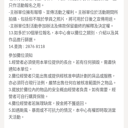
只作活動報名之用。
-主辦單位擁有報導、宣傳活動之權利。主辦單位於活動期間所
拍攝、包括但不限於學員之照片，將可用於日後之宣傳用途。
-主辦單位對活動參加辦法及條款保留最終的解釋及決定權。
13.如多於10個單位報名，本中心會以攤位之類別、介紹以及其
作品進行篩選。
14.查詢 : 2876 8118
參加攤位須知
1.經營者必須使用本單位提供的長台。若有任何損毀，需盡快
通知本單位。
2.攤位經營者只能出售或提供經核准申請計劃的貨品或服務，
亦必須符合現行法例，嚴禁出售任何在被核准範圍外之物品。
3.擺放於攤位內的物品的安全概由經營者負責。如有需要，經
營者可自行購買保險。
4.攤位經營者若無理缺席，按金將不獲退回。
5.如遇颱風、暴雨或不可抗力的情況，本中心有權即時取消當
天活動。