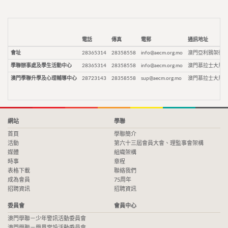
電話
傳真
電郵
通訊地址
會址
28365314
28358558
info@aecm.org.mo
澳門亞利鴉架街9
學聯辦事處及學生活動中心
28365314
28358558
info@aecm.org.mo
澳門慕拉士大馬路
澳門學聯升學及心理輔導中心
28723143
28358558
sup@aecm.org.mo
澳門慕拉士大馬路
網站
學聯
首頁
學聯簡介
活動
第六十三屆會員大會、理監事會架構
媒體
組織架構
時事
章程
表格下載
聯絡我們
成為會員
75周年
招聘資訊
招聘資訊
委員會
會員中心
澳門學聯－少年警訊活動委員會
澳門學聯－學界常設活動委員會