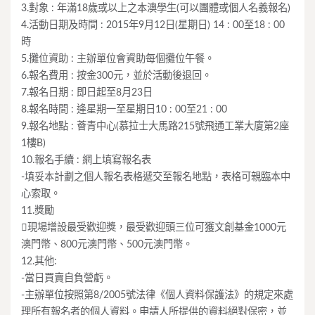
3.對象 : 年滿18歲或以上之本澳學生(可以團體或個人名義報名)
4.活動日期及時間 : 2015年9月12日(星期日) 14 : 00至18 : 00
時
5.攤位資助 : 主辦單位會資助每個攤位午餐。
6.報名費用 : 按金300元，並於活動後退回。
7.報名日期 : 即日起至8月23日
8.報名時間 : 逄星期一至星期日10 : 00至21 : 00
9.報名地點 : 薈青中心(慕拉士大馬路215號飛通工業大廈第2座
1樓B)
10.報名手續 : 網上填寫報名表
-填妥本計劃之個人報名表格遞交至報名地點，表格可親臨本中
心索取。
11.獎勵
現場增設最受歡迎獎，最受歡迎頭三位可獲文創基金1000元
澳門幣、800元澳門幣、500元澳門幣。
12.其他:
-當日買賣自負營虧。
-主辦單位按照第8/2005號法律《個人資料保護法》的規定來處
理所有報名者的個人資料。申請人所提供的資料絕對保密，並