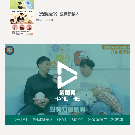
【活動推介】法律新鮮人
2026-06-08
【形TV】〖校園狗仔隊〗EP64. 全運會空手道金牌得主：容君灝