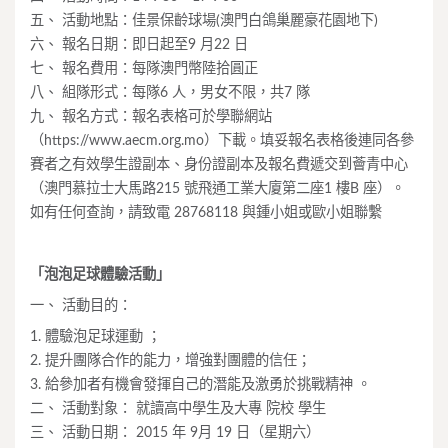
五、 活動地點：佳景保齡球場(澳門白鴿巢麗豪花園地下)
六、 報名日期：即日起至9 月22 日
七、 報名費用：每隊澳門幣陸拾圓正
八、 組隊形式：每隊6 人，男女不限，共7 隊
九、 報名方式：報名表格可於學聯網站
（https://www.aecm.org.mo）下載。填妥報名表格後連同各參
賽者之有效學生證副本、身份證副本及報名費遞交到薈青中心
（澳門慕拉士大馬路215 號飛通工業大廈第二座1 樓B 座）。
如有任何查詢，請致電 28768118 與鍾小姐或歐小姐聯繫
「泡泡足球體驗活動」
一、 活動目的：
1. 體驗泡足球運動 ；
2. 提升團隊合作的能力，增強對團體的信任；
3. 給參加者有機會發揮自己的潛能及激勇於挑戰精神 。
二、 活動對象： 就讀高中學生及大專 院校 學生
三、 活動日期： 2015 年 9月 19 日（星期六）