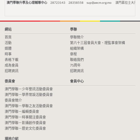
澳門學聯升學及心理輔導中心
28723143
28358558
sup@aecm.org.mo
澳門慕拉士大馬路
網站
學聯
首頁
學聯簡介
活動
第六十三屆會員大會、理監事會架構
媒體
組織架構
時事
章程
表格下載
聯絡我們
成為會員
75周年
招聘資訊
招聘資訊
委員會
會員中心
澳門學聯－少年警訊活動委員會
澳門學聯－學界常設活動委員會
委員會簡介
澳門學聯－學聯之友活動委員會
澳門學聯－編輯委員會
澳門學聯－時事關注委員會
澳門學聯－影攝創作委員會
澳門學聯－歷史文化委員會
場地介紹