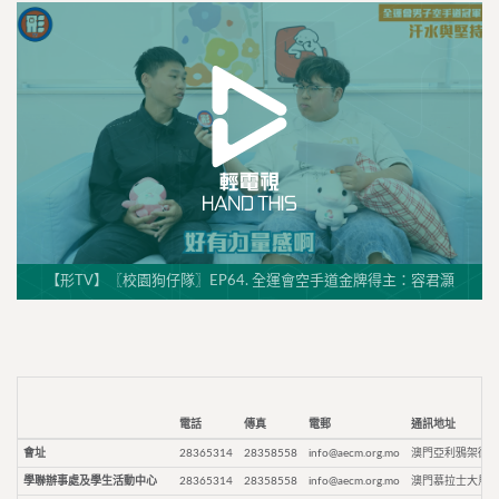
【形TV】〖校園狗仔隊〗EP64. 全運會空手道金牌得主：容君灝
電話
傳真
電郵
通訊地址
會址
28365314
28358558
info@aecm.org.mo
澳門亞利鴉架街9
學聯辦事處及學生活動中心
28365314
28358558
info@aecm.org.mo
澳門慕拉士大馬路