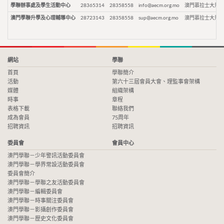
學聯辦事處及學生活動中心
28365314
28358558
info@aecm.org.mo
澳門慕拉士大馬路
澳門學聯升學及心理輔導中心
28723143
28358558
sup@aecm.org.mo
澳門慕拉士大馬路
網站
學聯
首頁
學聯簡介
活動
第六十三屆會員大會、理監事會架構
媒體
組織架構
時事
章程
表格下載
聯絡我們
成為會員
75周年
招聘資訊
招聘資訊
委員會
會員中心
澳門學聯－少年警訊活動委員會
澳門學聯－學界常設活動委員會
委員會簡介
澳門學聯－學聯之友活動委員會
澳門學聯－編輯委員會
澳門學聯－時事關注委員會
澳門學聯－影攝創作委員會
澳門學聯－歷史文化委員會