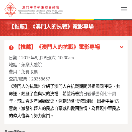
Togg
【推薦】《澳門人的抗戰》電影專場
【推薦】《澳門人的抗戰》電影專場
1
日期：2015年8月29日(六) 10:30am
地點：永樂大戲院
費用：免費取票
查詢/取票：28358657
《澳門人的抗戰》介紹了澳門人在抗戰期間與祖國同呼吸、共
命運，
經歷了血與火的洗禮。希望藉著
抗日戰爭勝利七十周
幫助青少年
回顧歷史，深刻領會“勿忘國恥 · 圓夢中華”的
年，
意義，激發年輕人的民族自豪感和愛國熱情，
為實現中華民族
的偉大復興而努力奮鬥。
ReadMore