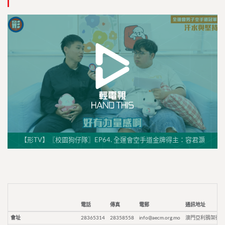
【形TV】〖校園狗仔隊〗EP64. 全運會空手道金牌得主：容君灝
電話
傳真
電郵
通訊地址
會址
28365314
28358558
info@aecm.org.mo
澳門亞利鴉架街9