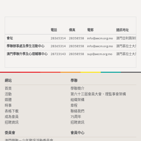
電話
傳真
電郵
通訊地址
會址
28365314
28358558
info@aecm.org.mo
澳門亞利鴉架街9
學聯辦事處及學生活動中心
28365314
28358558
info@aecm.org.mo
澳門慕拉士大馬路
澳門學聯升學及心理輔導中心
28723143
28358558
sup@aecm.org.mo
澳門慕拉士大馬路
網站
學聯
首頁
學聯簡介
活動
第六十三屆會員大會、理監事會架構
媒體
組織架構
時事
章程
表格下載
聯絡我們
成為會員
75周年
招聘資訊
招聘資訊
委員會
會員中心
澳門學聯－少年警訊活動委員會