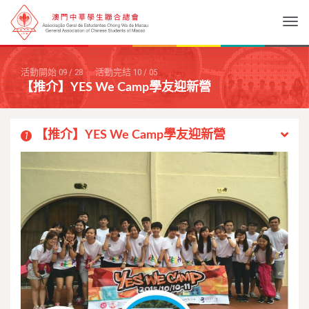
Togg
活動開始
09
/
28
活動完結
10
/
05
【推介】YES We Camp學友迎新營
【推介】YES We Camp學友迎新營
1