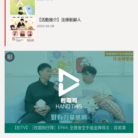
【活動推介】法律新鮮人
2026-06-08
【形TV】〖校園狗仔隊〗EP64. 全運會空手道金牌得主：容君灝