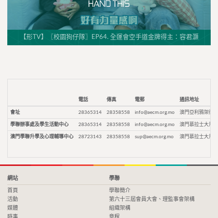
【形TV】〖校園狗仔隊〗EP64. 全運會空手道金牌得主：容君灝
電話
傳真
電郵
通訊地址
會址
28365314
28358558
info@aecm.org.mo
澳門亞利鴉架街9
學聯辦事處及學生活動中心
28365314
28358558
info@aecm.org.mo
澳門慕拉士大馬路
澳門學聯升學及心理輔導中心
28723143
28358558
sup@aecm.org.mo
澳門慕拉士大馬路
網站
學聯
首頁
學聯簡介
活動
第六十三屆會員大會、理監事會架構
媒體
組織架構
時事
章程