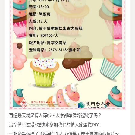
再過幾天就是情人節啦～大家都準備好禮物了嗎？
沒準備不要緊~趕快來參加我們的情人節蛋糕DIY！
一起動手做榛子薄脆果仁朱古力蛋糕，表達滿滿的心意啦～