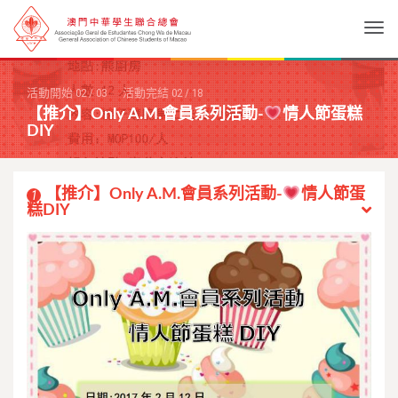
Togg
活動開始
02
/
03
活動完結
02
/
18
【推介】Only A.M.會員系列活動-
情人節蛋糕
DIY
【推介】Only A.M.會員系列活動-
情人節蛋
1
糕DIY