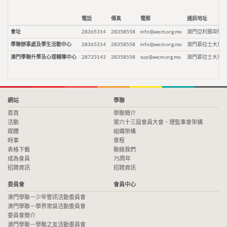
電話
傳真
電郵
通訊地址
會址
28365314
28358558
info@aecm.org.mo
澳門亞利鴉架街9
學聯辦事處及學生活動中心
28365314
28358558
info@aecm.org.mo
澳門慕拉士大馬路
澳門學聯升學及心理輔導中心
28723143
28358558
sup@aecm.org.mo
澳門慕拉士大馬路
網站
學聯
首頁
學聯簡介
活動
第六十三屆會員大會、理監事會架構
媒體
組織架構
時事
章程
表格下載
聯絡我們
成為會員
75周年
招聘資訊
招聘資訊
委員會
會員中心
澳門學聯－少年警訊活動委員會
澳門學聯－學界常設活動委員會
委員會簡介
澳門學聯－學聯之友活動委員會