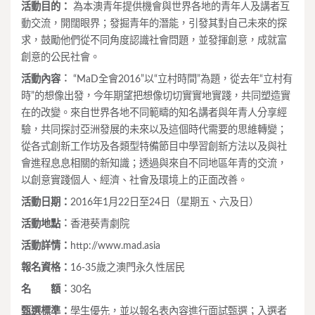
活動目的：
為本澳青年提供機會與世界各地的青年人及講者互
動交流，開闊眼界；發掘青年的潛能，引發其對自己未來的探
求，鼓勵他們從不同角度認識社會問題，並發揮創意，成就富
創意的公民社會。
活動內容︰
“MaD全會2016”以“立村時間”為題，從去年“立村有
時”的想像出發，今年期望把想像切切實實地實踐，共同塑造實
在的改變。來自世界各地不同範疇的知名講者與年青人分享經
驗，共同探討亞洲發展的未來以及這個時代需要的思維轉變；
從各式創新工作坊及各類型特備節目中學習創新方法以及與社
會進程息息相關的新知識；透過與來自不同地區年青的交流，
以創意實踐個人、經濟、社會及環境上的正面改善。
活動日期：
2016年1月22日至24日（星期五、六及日）
活動地點︰
香港葵青劇院
活動詳情：
http://www.mad.asia
報名資格：
16-35歲之澳門永久性居民
名 額︰
30名
甄選標準：
學生優先，並以報名表內容進行面試甄選；入選者