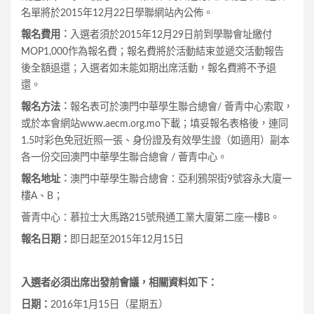
名單將於2015年12月22日學聯網站內公佈。
報名費用︰
入選者須於2015年12月29日前到學聯會址繳付
MOP1,000作為報名費；報名費將於活動結束並遞交活動報告
後全額退還；入選者如未能如期出席活動，報名費將不予退
還。
報名方法︰
報名表可於澳門中華學生聯合總會/ 薈青中心索取，
或於本會網站www.aecm.org.mo下載；填妥報名表格後，連同
1.5吋彩色免冠近照一張、身份證及有效學生證（如適用）副本
各一份交回澳門中華學生聯合總會 / 薈青中心。
報名地址︰
澳門中華學生聯合總會：亞利鴉架街9號容永大廈一
樓A、B；
薈青中心：慕拉士大馬路215號飛通工業大廈第二座一樓B。
報名日期
：
即日起至2015年12月15日
入選者必須出席出發前會議，相關資料如下：
日期：
2016年1月15日（星期五）