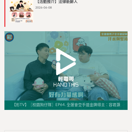
【活動推介】法律新鮮人
2026-06-08
【形TV】〖校園狗仔隊〗EP64. 全運會空手道金牌得主：容君灝