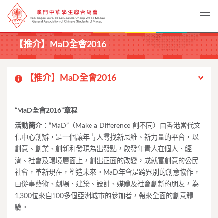
Togg
【推介】MaD全會2016
【推介】MaD全會2016
1
“
MaD
全會
2016
”
章程
活動簡介：
“MaD”（Make a Difference 創不同）由香港當代文
化中心創辦，是一個讓年青人尋找新思維、新力量的平台，以
創意、創業、創新和發現為出發點，啟發年青人在個人、經
濟、社會及環境層面上，創出正面的改變，成就富創意的公民
社會，革新現在，塑造未來。MaD年會是跨界別的創意協作，
由從事藝術、劇場、建築、設計、媒體及社會創新的朋友，為
1,300位來自100多個亞洲城市的參加者，帶來全面的創意體
驗。