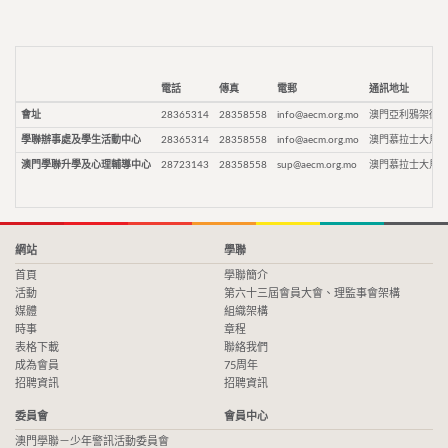
電話
傳真
電郵
通訊地址
會址
28365314
28358558
info@aecm.org.mo
澳門亞利鴉架街9
學聯辦事處及學生活動中心
28365314
28358558
info@aecm.org.mo
澳門慕拉士大馬路
澳門學聯升學及心理輔導中心
28723143
28358558
sup@aecm.org.mo
澳門慕拉士大馬路
網站
學聯
首頁
學聯簡介
活動
第六十三屆會員大會、理監事會架構
媒體
組織架構
時事
章程
表格下載
聯絡我們
成為會員
75周年
招聘資訊
招聘資訊
委員會
會員中心
澳門學聯－少年警訊活動委員會