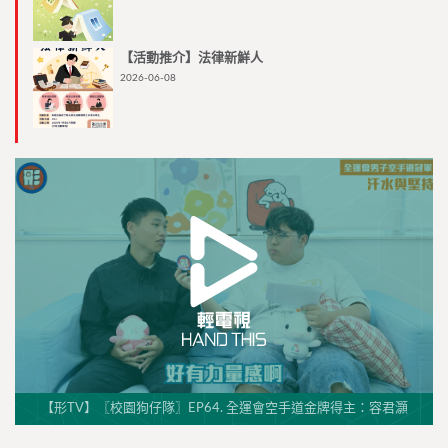
【活動推介】法律新鮮人
2026-06-08
【形TV】〖校園狗仔隊〗EP64. 全運會空手道金牌得主：容君灝