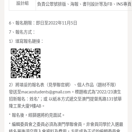
設計組
負責公眾號排版、海報、書刊設計等及FB、INS專頁
6、報名期限：即日至2022年11月5日
7、報名方式：
1）填寫報名鏈接：
2）將填妥的報名表（見學聯官網）、個人作品（題材不限）
發送至
macaostudents@gmail.com
。標題格式為“2022/23澳生
招新報名：姓名”；
或 以紙本方式遞交至澳門提督馬路131號華
隆工業大廈9樓AB。
* 報名後，經篩選將約見面試。
* 編輯委員會之委員必須為澳門學聯會員，非會員同學於入選最
終名單後須交齊入會資料及費用，方能成為正式的編輯委員會