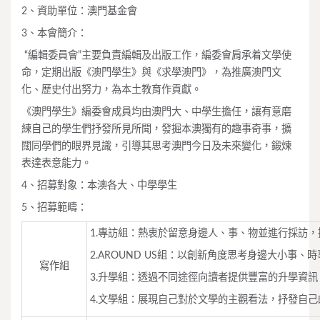
2、資助單位：澳門基金會
3、本會簡介：
“編輯委員會”主要負責編輯及出版工作，編委會肩承着文學使
命，定期出版《澳門學生》與《求學澳門》，為推廣澳門文
化、歷史付出努力，為本土教育作貢獻。
《澳門學生》編委會成員均由澳門大、中學生擔任，讓有意磨
練自己的學生們抒發所見所聞，發掘本澳獨有的趣事奇事，擴
闊同學們的眼界見識，引導其思考澳門今日及未來變化，鍛煉
表達表意能力。
4、招募對象：本澳各大、中學學生
5、招募範疇：
1.專訪組：熱衷於留意身邊人、事、物並進行採訪
2.AROUND US組：以創新角度思考身邊大小事
寫作組
3.升學組：透過不同途徑向讀者提供豐富的升學資訊
4.文學組：展現自己對於文學的主觀看法，抒發自