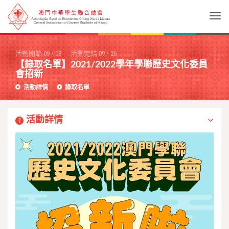
Togg
活動開始
09
/
08
活動完結
09
/
26
【錄取名單】2021/2022學年學聯歷史文化委員
會招新
活動詳情
錄取名單
活動詳情
1