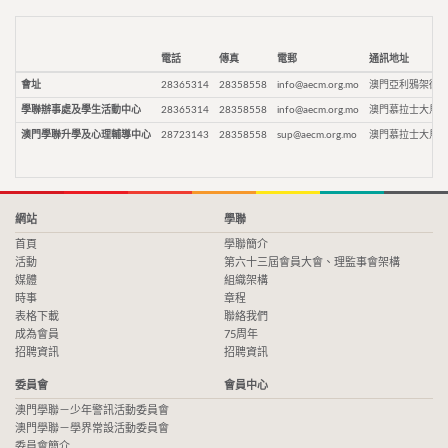
電話
傳真
電郵
通訊地址
會址
28365314
28358558
info@aecm.org.mo
澳門亞利鴉架街9
學聯辦事處及學生活動中心
28365314
28358558
info@aecm.org.mo
澳門慕拉士大馬路
澳門學聯升學及心理輔導中心
28723143
28358558
sup@aecm.org.mo
澳門慕拉士大馬路
網站
學聯
首頁
學聯簡介
活動
第六十三屆會員大會、理監事會架構
媒體
組織架構
時事
章程
表格下載
聯絡我們
成為會員
75周年
招聘資訊
招聘資訊
委員會
會員中心
澳門學聯－少年警訊活動委員會
澳門學聯－學界常設活動委員會
委員會簡介