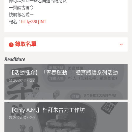
仲可以搵到一班志同道合既朋友
一齊談古論今
快啲報名啦~~
報名：
bit.ly
/38LjJNT
錄取名單
2
ReadMore
【活動推介】「青春運動——體育體驗系列活動
2026-07-22
【Only A.M.】杜拜朱古力工作坊
2026-07-20