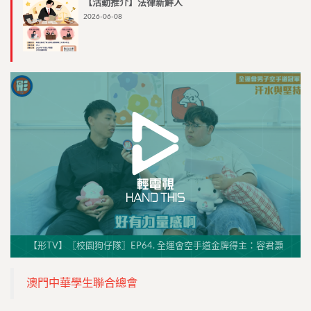
【活動推介】法律新鮮人
2026-06-08
【形TV】〖校園狗仔隊〗EP64. 全運會空手道金牌得主：容君灝
澳門中華學生聯合總會