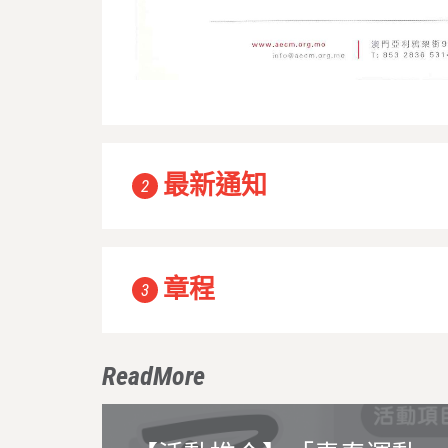
最新通知
2
章程
3
ReadMore