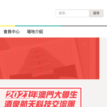
搜
尋
關
鍵
會員中心
場地介紹
字: