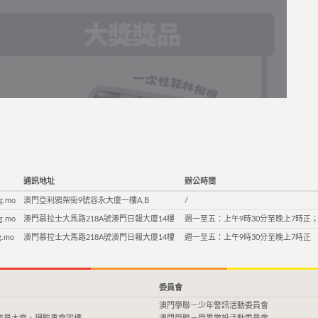
通訊地址
辦公時間
g.mo
澳門亞利鴉架街9號容永大廈一樓A,B
/
g.mo
澳門慕拉士大馬路218A號澳門日報大廈14樓
週一至五：上午9時30分至晚上7時正；
g.mo
澳門慕拉士大馬路218A號澳門日報大廈14樓
週一至五：上午9時30分至晚上7時正
委員會
澳門學聯－少年警訊活動委員會