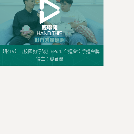
【形TV】〖校園狗仔隊〗EP64. 全運會空手道金牌
得主：容君灝