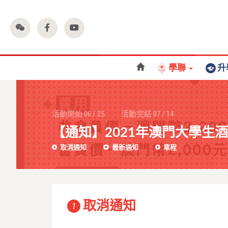
學聯
升
活動開始
06
/
25
活動完結
07
/
14
【通知】2021年澳門大學生
取消通知
最新通知
章程
取消通知
1