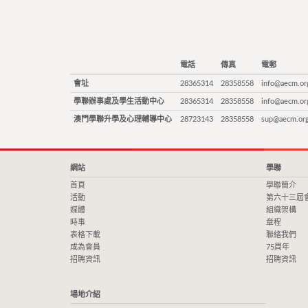
電話
傳真
電郵
會址
28365314
28358558
info@aecm.or
學聯辦事處及學生活動中心
28365314
28358558
info@aecm.or
澳門學聯升學及心理輔導中心
28723143
28358558
sup@aecm.or
網站
學聯
首頁
學聯簡介
活動
第六十三屆
媒體
組織架構
時事
章程
表格下載
聯絡我們
成為會員
75周年
招聘資訊
招聘資訊
場地介紹