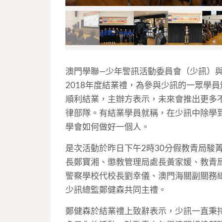
澳門學聯—少年警訊活動委員會（少訊）
2018年度結業禮，為參與少訊的一眾學
順利結業，主辦方表示，未來會推出更多
律部隊。有結業學員就稱，在少訊中除學
學會如何做好一個人。
是次活動於昨日下午2時30分假教青局駿
長鄭寶湘、懲教管理局處長黃家媛、教青
警察學校代校長劉幸儀、澳門海關副關務
少訊總監鄭健森共同主禮。
鄭健森於結業禮上致辭表示，少訊一直秉