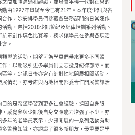
隊之間加強溝通和認識，並培養年輕一代對社會的
動由1997年舉辦至今已有21年。本年度少訊與各
開合作，除安排學員們參觀各警務部門的日常運作
活動，包括2018少訊警紀及紀律培訓系列活動、
罪抗毒創作填色比賽等，務求讓學員在參與各項活
社會。
同類型的活動，期望可為學員們帶來更多不同體
工作，以期吸引更多學員們立志投身紀律部隊。而
灣區等，少訊日後亦會有針對性地開展相關活動，
發展情況，亦考慮與內地相關部委合作開展警訊活
的目的是希望學習到更多社會經驗，擴闊自身眼
神，感覺參與少訊後自身交際能力增強了不少，亦
訊多年的老學員表示，少訊開展的一系列活動有助
很多警務知識，亦認識了很多新朋友，最重要是學