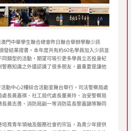
與澳門中華學生聯合總會昨日聯合舉辦學聯少訊
員頒發結業證書。本年度共有約60名學員加入少訊並
不同類型的活動，期望可吸引更多學員立志投身紀
到警務知識之外還認識了很多朋友，最重要是讓他
菁活動中心2樓綜合活動室舞台舉行，司法警察局處
局處長黃嘉祺、社工局代處長董美玲、治安警察局
總長黃志勇、消防局副一等消防區長黎嘉韻等聯同
持培育青年領袖及服務社會的宗旨，為青少年提供