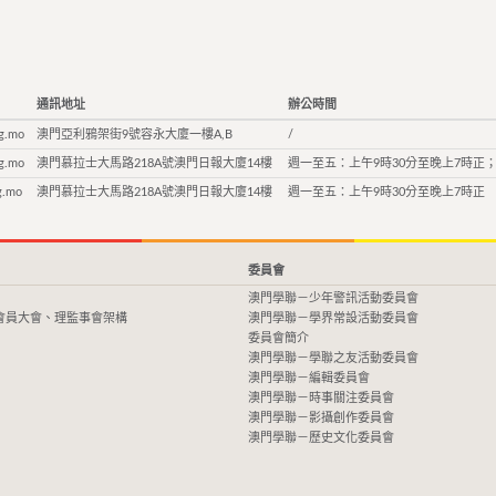
通訊地址
辦公時間
g.mo
澳門亞利鴉架街9號容永大廈一樓A,B
/
g.mo
澳門慕拉士大馬路218A號澳門日報大廈14樓
週一至五：上午9時30分至晚上7時正；
g.mo
澳門慕拉士大馬路218A號澳門日報大廈14樓
週一至五：上午9時30分至晚上7時正
委員會
澳門學聯－少年警訊活動委員會
會員大會、理監事會架構
澳門學聯－學界常設活動委員會
委員會簡介
澳門學聯－學聯之友活動委員會
澳門學聯－編輯委員會
澳門學聯－時事關注委員會
澳門學聯－影攝創作委員會
澳門學聯－歷史文化委員會