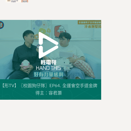
【形TV】〖校園狗仔隊〗EP64. 全運會空手道金牌
得主：容君灝