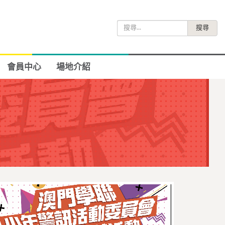
搜
尋
關
鍵
會員中心
場地介紹
字: