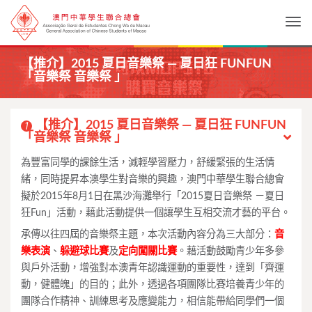
Togg
【推介】2015 夏日音樂祭 — 夏日狂 FUNFUN
「音樂祭 音樂祭 」
【推介】2015 夏日音樂祭 — 夏日狂 FUNFUN
1
「音樂祭 音樂祭 」
為豐富同學的課餘生活，減輕學習壓力，舒緩緊張的生活情
緒，同時提昇本澳學生對音樂的興趣，澳門中華學生聯合總會
擬於2015年8月1日在黑沙海灘舉行「2015夏日音樂祭 －夏日
狂Fun」活動，藉此活動提供一個讓學生互相交流才藝的平台。
承傳以往四屆的音樂祭主題，本次活動內容分為三大部分：
音
樂表演
、
躲避球比賽
及
定向闖關比賽
。藉活動鼓勵青少年多參
與戶外活動，增強對本澳青年認識運動的重要性，達到「齊運
動，健體魄」的目的；此外，透過各項團隊比賽培養青少年的
團隊合作精神、訓練思考及應變能力，相信能帶給同學們一個