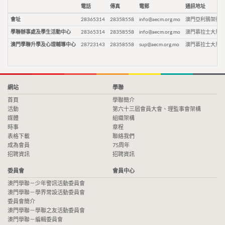
電話
傳真
電郵
通訊地址
會址
28365314
28358558
info@aecm.org.mo
澳門亞利鴉架街9
學聯辦事處及學生活動中心
28365314
28358558
info@aecm.org.mo
澳門慕拉士大馬路
澳門學聯升學及心理輔導中心
28723143
28358558
sup@aecm.org.mo
澳門慕拉士大馬路
網站
學聯
首頁
學聯簡介
活動
第六十三屆會員大會、理監事會架構
媒體
組織架構
時事
章程
表格下載
聯絡我們
成為會員
75周年
招聘資訊
招聘資訊
委員會
會員中心
澳門學聯－少年警訊活動委員會
澳門學聯－學界常設活動委員會
委員會簡介
澳門學聯－學聯之友活動委員會
澳門學聯－編輯委員會