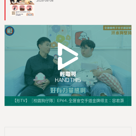
2026-06-08
【形TV】〖校園狗仔隊〗EP64. 全運會空手道金牌得主：容君灝