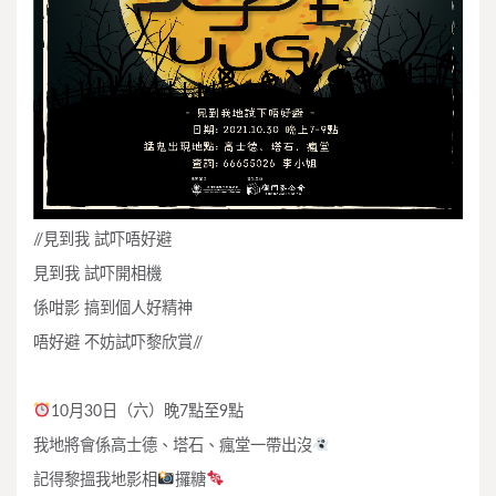
//見到我 試吓唔好避
見到我 試吓開相機
係咁影 搞到個人好精神
唔好避 不妨試吓黎欣賞//
10月30日（六）晚7點至9點
我地將會係高士德、塔石、瘋堂一帶出沒
記得黎搵我地影相
攞糖