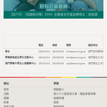
【形TV】〖校園狗仔隊〗EP64. 全運會空手道金牌得主：容君灝
電話
傳真
電郵
通訊地址
會址
28365314
28358558
info@aecm.org.mo
澳門亞利鴉架街9
學聯辦事處及學生活動中心
28365314
28358558
info@aecm.org.mo
澳門慕拉士大馬路
澳門學聯升學及心理輔導中心
28723143
28358558
sup@aecm.org.mo
澳門慕拉士大馬路
網站
學聯
首頁
學聯簡介
活動
第六十三屆會員大會、理監事會架構
媒體
組織架構
時事
章程
表格下載
聯絡我們