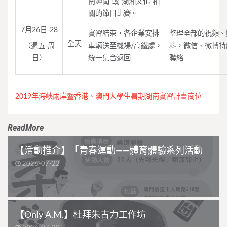
南趣聞”或“湖湘文化”相
關的節目比賽。
7月26日-28
實習結束，各企業安排
整理全部的視頻、
全天
（週五-周
車輛送至機場/高鐵處，
料，微信、微博持
日）
統一集合返回
聯絡
2019年海峽兩岸暨香港、澳門大學生暑期湖南實習計畫崗位
ReadMore
【活動推介】「青春運動——體育體驗系列活動
2026-07-22
【Only A.M.】杜拜朱古力工作坊