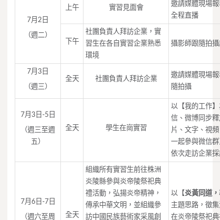
邀請媒體現場報
上午
實習見面會
全程直播
7月2日
社團負責人拜訪企業，實
（週二）
下午
習生在各自實習企業熟悉
攝影師跟隨拍攝
環境
7月3日
邀請媒體現場報
全天
社團負責人拜訪企業
（週三）
隨拍攝
以【我的工作】
7月3日-5日
信、微博同步釋
全天
學生在崗實習
（週三至週
片、文字、視頻
五）
一起參與微信群
依次走訪企業採
組織所有實習生前往株洲
炎陵縣參與炎帝陵祭祀典
禮活動，弘揚炎帝精神，
以【
炎黃同道，
7月6日-7日
傳承中華文明，並組織參
主題思路，徵集
全天
（週六至周
訪中國民族藝術家采風創
在炎帝陵祭祀典