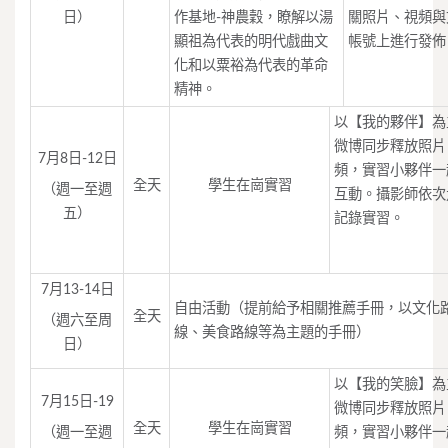
日）
作基地-神農穀，瞭解以湯
關照片、視頻與
顯祖為代表的明代戲曲文
帳號上進行發佈
化和以粟裕為代表的革命
精神。
以【我的夥伴】為
微博同步釋放照片
7月8日-12日
頻，實習小夥伴一
全天
學生在崗實習
（週一至週
互動。攝影師依次
五）
記錄實習。
7月13-14日
自由活動（提前給予相關推薦手冊，以文化
全天
（週六至周
線、美食路線等為主題的手冊）
日）
以【我的笑臉】為
7月15日-19
微博同步釋放照片
全天
學生在崗實習
（週一至週
頻，實習小夥伴一