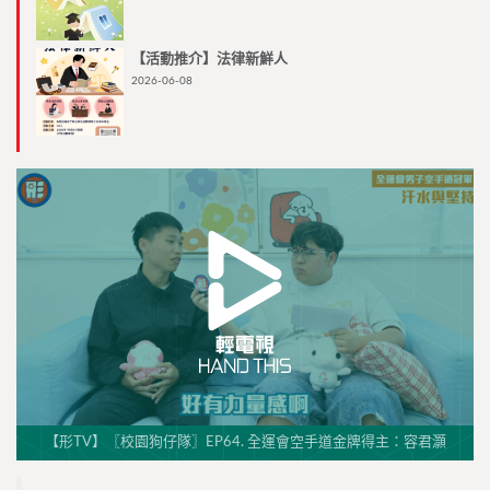
【活動推介】法律新鮮人
2026-06-08
【形TV】〖校園狗仔隊〗EP64. 全運會空手道金牌得主：容君灝