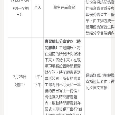
7月22日-24
訪企業採訪記錄實
全天
學生在崗實習
（週一至週
們撰寫實習感受與
三）
報優秀實習生、優
單，由主辦方統一
通知優秀實習生與
總結分享會演講內
實習總結分享會
以【
時
間膠囊
】主題開展，將
在湖南的所見所聞記錄
下來，寄給未來。在現
場現場將設置時間膠囊
封存箱，時間膠囊簽到
邀請媒體現場報導
7月25日
上午/
異形裝置，所有的實習
直播連結發佈；微
（週四）
下午
生都將自己今天和一年
同步圖文直播
後的自己寫上一份信，
將信存入時間膠囊箱
內，啟動時間膠囊封存
儀式，現場還可舉行“湖