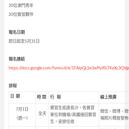
20位澳門青年
20位實習夥伴
報名日期
即日起至5月31日
報名連結
https://docs.google.com/forms/d/e/1FAIpQLSe3wPyJRLTKaXc3Q
排程
日
期
時
間
行
程
線上推廣
實習生抵達長沙，各實習
7月1日
微信、微博、微
全天
單位到機場/高鐵接回實習
（週一）
場照片釋放發佈
生，安排住宿