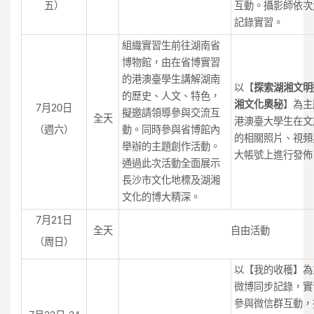
五）
互動。攝影師依次
記錄實習。
組織實習生前往湖南省
博物館，由在省博實習
的港澳臺學生講解湖南
以【
探索湖湘文明
的歷史、人文、特色，
湘文化奧秘
】為主
7月20日
擬邀請領導參與交流互
全天
港澳臺大學生在文
（週六）
動。同時參與省博館內
的相關照片、視頻
舉辦的主題創作活動。
大帳號上進行發佈
通過此次活動全面展示
長沙市文化地標及湖湘
文化的博大精深。
7月21日
全天
自由活動
（周日）
以【我的收穫】為
微博同步記錄，實
參與微信群互動，