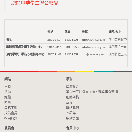
澳門中華學生聯合總會
電話
傳真
電郵
通訊地址
會址
28365314
28358558
info@aecm.org.mo
澳門亞利鴉架街9
學聯辦事處及學生活動中心
28365314
28358558
info@aecm.org.mo
澳門慕拉士大馬路
澳門學聯升學及心理輔導中心
28723143
28358558
sup@aecm.org.mo
澳門慕拉士大馬路
網站
學聯
首頁
學聯簡介
活動
第六十三屆會員大會、理監事會架構
媒體
組織架構
時事
章程
表格下載
聯絡我們
成為會員
75周年
招聘資訊
招聘資訊
委員會
會員中心