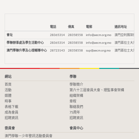
電話
傳真
電郵
通訊地址
會址
28365314
28358558
info@aecm.org.mo
澳門亞利鴉架街9
學聯辦事處及學生活動中心
28365314
28358558
info@aecm.org.mo
澳門慕拉士大馬路
澳門學聯升學及心理輔導中心
28723143
28358558
sup@aecm.org.mo
澳門慕拉士大馬路
網站
學聯
首頁
學聯簡介
活動
第六十三屆會員大會、理監事會架構
媒體
組織架構
時事
章程
表格下載
聯絡我們
成為會員
75周年
招聘資訊
招聘資訊
委員會
會員中心
澳門學聯－少年警訊活動委員會