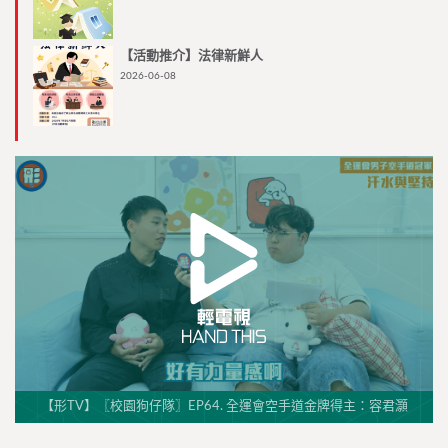
【活動推介】法律新鮮人
2026-06-08
【形TV】〖校園狗仔隊〗EP64. 全運會空手道金牌得主：容君灝