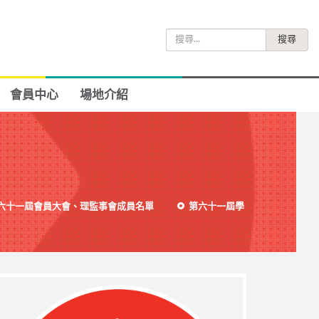
搜
尋
關
鍵
會員中心
場地介紹
字:
六十一屆會員大會、理監事會成員名單
第六十一屆學