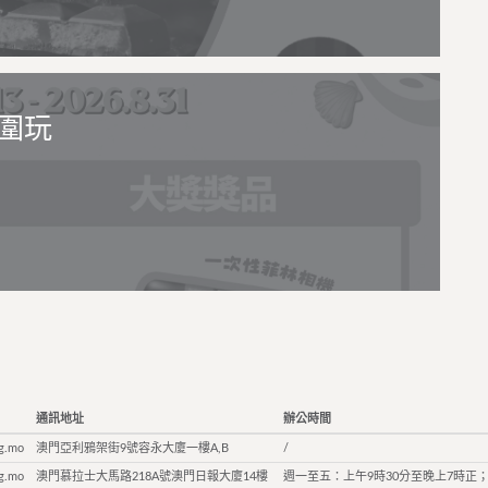
圍玩
通訊地址
辦公時間
g.mo
澳門亞利鴉架街9號容永大廈一樓A,B
/
g.mo
澳門慕拉士大馬路218A號澳門日報大廈14樓
週一至五：上午9時30分至晚上7時正；