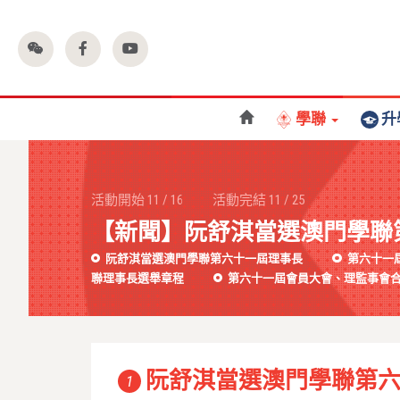
學聯
升
活動開始
11
/
16
活動完結
11
/
25
【新聞】阮舒淇當選澳門學聯
阮舒淇當選澳門學聯第六十一屆理事長
第六十一
聯理事長選舉章程
第六十一屆會員大會、理監事會
阮舒淇當選澳門學聯第
1