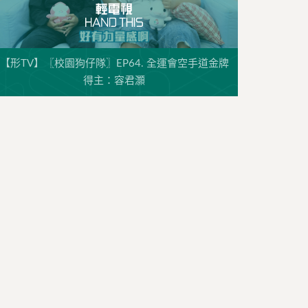
【形TV】〖校園狗仔隊〗EP64. 全運會空手道金牌
得主：容君灝