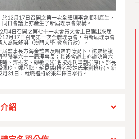
於12月17日召開之第一次全體理事會順利產生，
；同日會議上亦產生了新屆理事會架構。
2月4日召開之第七十一次會員大會上已選出來屆
12月17日召開第一次全體理事會，由新屆理事會
選人為阮舒淇（澳門大學-教育行政）。
一屆監事長方海金監票及唱票的情況下，選票經複
門學聯第六十一屆理事長；其後會議上亦議決第六
曦、齊振安、繆敏立(排名按姓氏筆劃排序)。部長
佩玲、鄭承聰、蘇嘉儀(排名按姓氏筆劃排序)。新
年12月31日，就職禮將於來年擇日舉行。
人介紹