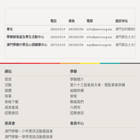
電話
傳真
電郵
通訊地址
會址
28365314
28358558
info@aecm.org.mo
澳門亞利鴉架街9
學聯辦事處及學生活動中心
28365314
28358558
info@aecm.org.mo
澳門慕拉士大馬路
澳門學聯升學及心理輔導中心
28723143
28358558
sup@aecm.org.mo
澳門慕拉士大馬路
網站
學聯
首頁
學聯簡介
活動
第六十三屆會員大會、理監事會架構
媒體
組織架構
時事
章程
表格下載
聯絡我們
成為會員
75周年
招聘資訊
招聘資訊
委員會
會員中心
澳門學聯－少年警訊活動委員會
澳門學聯－學界常設活動委員會