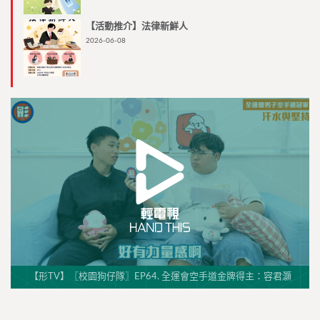
【活動推介】法律新鮮人
2026-06-08
【形TV】〖校園狗仔隊〗EP64. 全運會空手道金牌得主：容君灝