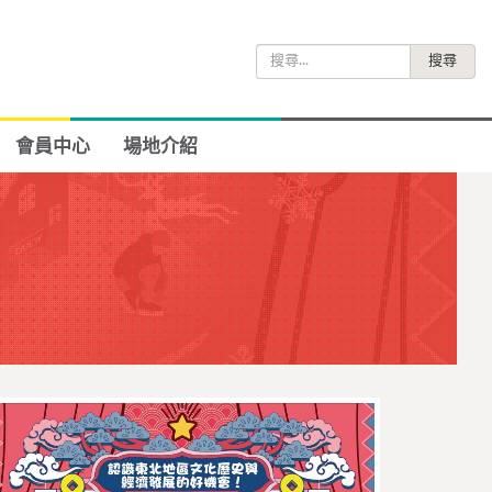
搜
尋
關
鍵
會員中心
場地介紹
字: