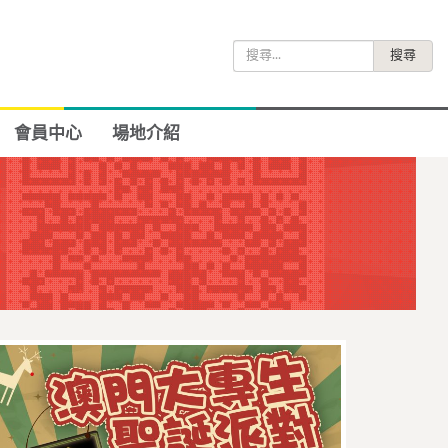
搜
尋
關
鍵
會員中心
場地介紹
字: