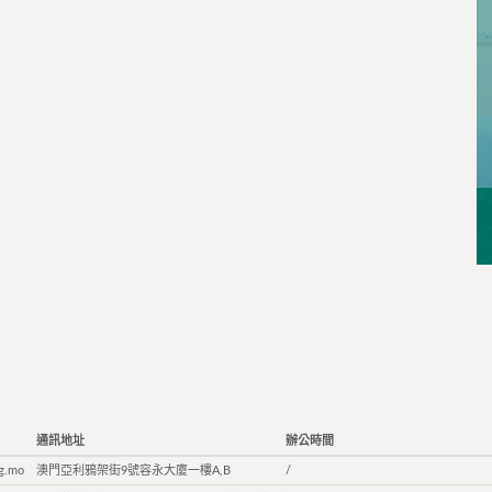
通訊地址
辦公時間
g.mo
澳門亞利鴉架街9號容永大廈一樓A,B
/