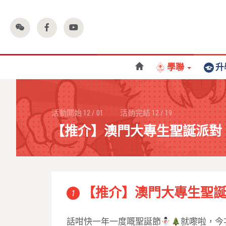
學聯
升
活動開始
12
/
01
活動完結
12
/
19
【推介】澳門大專生聖誕派對
【推介】澳門大專生聖
1
話咁快一年一度嘅聖誕節
就嚟啦，今