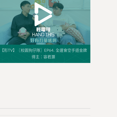
【形TV】〖校園狗仔隊〗EP64. 全運會空手道金牌
得主：容君灝