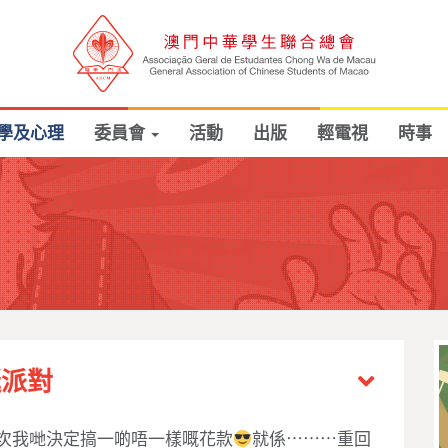
學及心理
委員會
活動
出版
輕電視
時事
誕派對
次我哋決定搞一啲唔一樣嘅花款
就係
⋯⋯⋯
重回